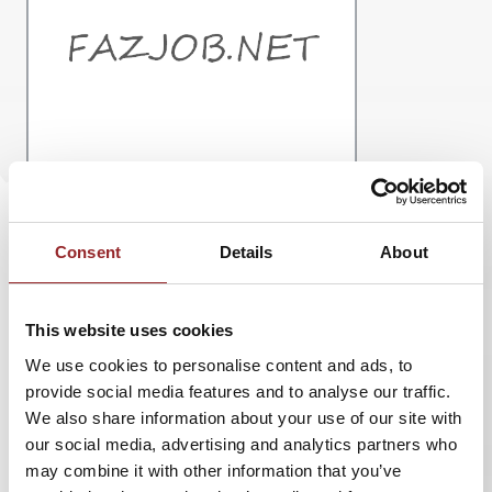
Wer kennt das nicht, zu Hause lernen! Doch man
lässt sich immer wieder von anderen Dingen
Consent
Details
About
ablenken z.B. putzen, fernsehen, telefonieren...
Alles ist wichtiger als der eigentliche Lernstoff der
This website uses cookies
auf einen wartet, man muss den inneren
We use cookies to personalise content and ads, to
Schweinhund überwinden. Gerade bei einem
provide social media features and to analyse our traffic.
Fernstudiumm muss man ganz konsequent sein,
We also share information about your use of our site with
our social media, advertising and analytics partners who
richtiges Timing und eine Portion
may combine it with other information that you’ve
Konzentrationsfähigkeit haben, sonst wird es