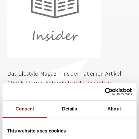
Das Lifestyle-Magazin Insider hat einen Artikel
über 5 Sterne Rednerin
Monika Scheddin
veröffentlicht:
10 Regeln: So gelingen Freundschaften fürs
Consent
Details
About
Leben
Beziehungen sind wichtig, ob beruflich oder privat. Wer
This website uses cookies
über das sogenannte Vitamin B verfügt, kommt leichter