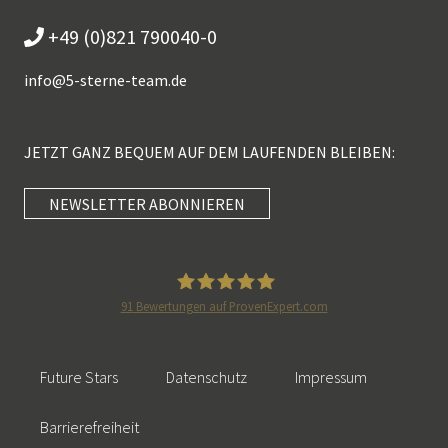
+49 (0)821 790040-0
info@
5-sterne-team.de
JETZT GANZ BEQUEM AUF DEM LAUFENDEN BLEIBEN:
NEWSLETTER ABONNIEREN
Kundenbewertungen und Erfahrungen zu
5 Sterne Redner
SEHR GUT
100%
91
Bewertungen auf ProvenExpert.com
Empfehlungen auf
5 Sterne Redner
ProvenExpert.com
4,89 / 5,00
Future Stars
Datenschutz
Impressum
46
55
Bewertungen auf
Bewertungen von 2
Barrierefreiheit
SEHR GUT
ProvenExpert.com
anderen Quellen