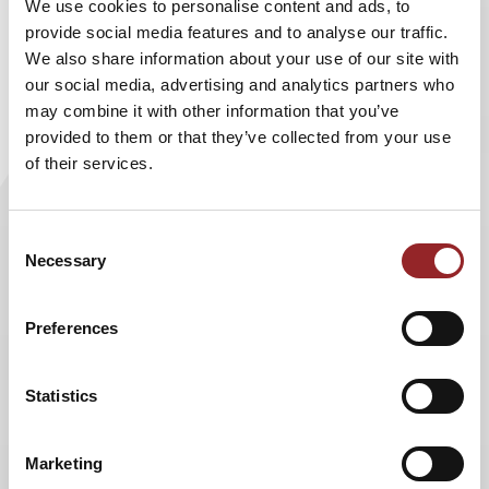
We use cookies to personalise content and ads, to
an sein Ziel - das gilt vor allem im Beruf. Da sich vieles
provide social media features and to analyse our traffic.
unter der Hand "verkauft", haben Netzwerker eindeutig die
We also share information about your use of our site with
besseren Chancen. In ihrem Vortrag "
Erfolgsstrategie
our social media, advertising and analytics partners who
Networking
" sowie ihrem
Buch
geht Monika Scheddin
may combine it with other information that you’ve
ausführlich auf dieses wichtige Thema ein. Neben Tipps,
provided to them or that they’ve collected from your use
wie man sich am besten ein erfolgreiches Netzwerk
of their services.
aufbaut zeigt sie auch auf, wie man selbst
netzwerkattraktiv wird.
Consent
Wo Networking aufhört, beginnt wahre Freundschaft. Wie
Necessary
Selection
Walter Winchell so schön sagt: "Ein wahrer Freund ist
einer, der kommt, wenn der Rest der Welt geht." Doch wie
findet man Freunde für's Leben? Sicher nicht so leicht wie
Preferences
Networking-Kontakte. Monika Scheddin hält auch hier
hilfreiche Tipps bereit. Gegenüber dem Lifestyle-Magazin
Statistics
Insider verrät die 5 Sterne Rednerin die 10 wichtigsten
Grundregeln, um Freunde zu gewinnen und lebenslang zu
behalten.
Marketing