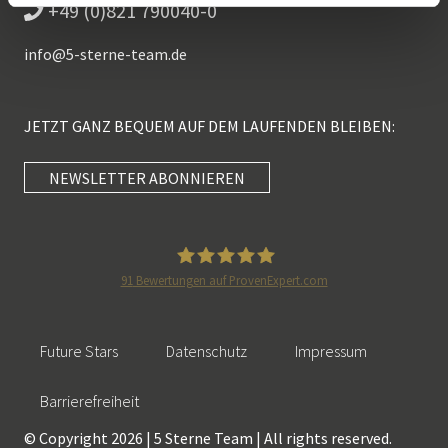
+49 (0)821 790040-0
info@
5-sterne-team.de
JETZT GANZ BEQUEM AUF DEM LAUFENDEN BLEIBEN:
NEWSLETTER ABONNIEREN
Kundenbewertungen und Erfahrungen zu
5 Sterne Redner
SEHR GUT
100%
91
Bewertungen auf ProvenExpert.com
Empfehlungen auf
5 Sterne Redner
ProvenExpert.com
4,89 / 5,00
Future Stars
Datenschutz
Impressum
46
55
Bewertungen auf
Bewertungen von 2
Barrierefreiheit
SEHR GUT
ProvenExpert.com
anderen Quellen
© Copyright 2026 | 5 Sterne Team | All rights reserved.
101 Kundenbewertungen