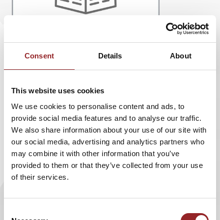
Consent
Details
About
This website uses cookies
We use cookies to personalise content and ads, to
Mit dem Vorsitzenden des Deutschen Kniggerats
provide social media features and to analyse our traffic.
und
5 Sterne Redner Rainer Wälde
erschien in
We also share information about your use of our site with
our social media, advertising and analytics partners who
der marketing-BÖRSE ein Online-Artikel: Etikette
may combine it with other information that you’ve
ist out – Originale sind in. Erfahren Sie, wie es
provided to them or that they’ve collected from your use
Ihnen gelingt, sich in 3 Schritten als glaubwürdige
of their services.
Persönlichkeit zu positionieren.
Lesen Sie
hier
den Artikel.
Consent