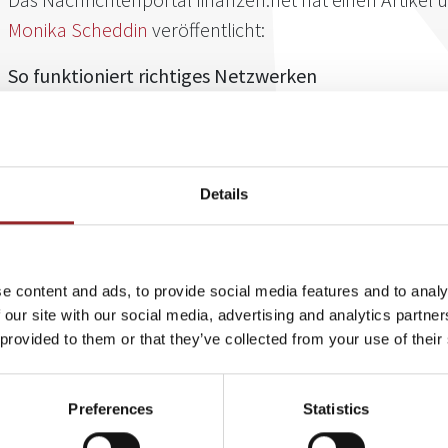
Monika Scheddin
veröffentlicht:
So funktioniert richtiges Netzwerken
Eine der wichtigsten Regeln beim Networking lautet: Vernetze di
hinwillst. Das empfiehlt Netzwerkexpertin und 5 Sterne Redneri
für das Thema interessiert und durch Vitamin B seine Karriere 
Klassische Netzwerktreffen zu besuchen, davon rät die Gastrefere
Details
Gleichgesinnte treffen würden, was einen nicht weiterbringt. B
Fachverbänden, Workshops, Branchenstammtische u.ä. Hier kö
"Klassekontakte" über ein persönliches Kennenlernen knüpfen.
online möglich, spricht die Unternehmerin weiter. Diese Möglich
e content and ads, to provide social media features and to analy
um Messekontakte zu pflegen und sich virtuell zu aktuellen Th
 our site with our social media, advertising and analytics partn
ihre Networking-Erfolgsstrategie erfahren Interessierte auch i
 provided to them or that they’ve collected from your use of their
ihrem
Buch
.
Lesen Sie den Artikel
hier
.
Preferences
Statistics