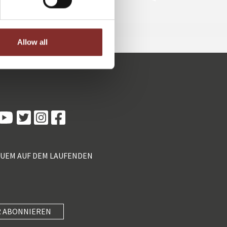
Allow all
Kundenbewertungen und Erfahrungen zu
5 Sterne Redner
100%
SEHR GUT
Empfehlungen auf
ProvenExpert.com
4,89 / 5,00
QUEM AUF DEM LAUFENDEN
55
46
Bewertungen von 2
Bewertungen auf
anderen Quellen
ProvenExpert.com
Blick aufs ProvenExpert-Profil werfen
 ABONNIEREN
SEHR GUT
Anonym