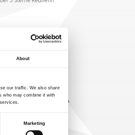
ch mit Leuten, die da sind, wo du
n Monika Scheddin jedem, der sich
zielführend voranbringen möchte.
ntin ab, da sich hier nur
About
esser wären Veranstaltungen von
nne man sogenannte
 Networking wäre aber auch
keit ließe sich wunderbar nutzen,
se our traffic. We also share
emen auszutauschen. Mehr über
ers who may combine it with
n Monika Scheddins
Vortrag
oder in
 services.
Marketing