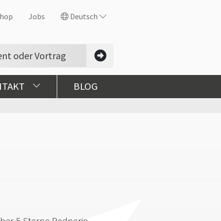
hop
Jobs
Deutsch
NTAKT
BLOG
über 5 Sterne Rednerin