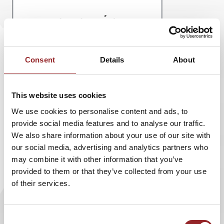
Consent
Details
About
This website uses cookies
5 Sterne Redner und Extremläufer
Norman
We use cookies to personalise content and ads, to
Bücher
lief durch die afrikanische Kalahari-Wüste
provide social media features and to analyse our traffic.
und die Berge des Himalaya.
We also share information about your use of our site with
our social media, advertising and analytics partners who
Im Magazin "energieimpulse" erschien ein
may combine it with other information that you’ve
Interview mit Norman Bücher, in dem unter
provided to them or that they’ve collected from your use
anderem geklärt wird, was Manager von
of their services.
Marathonläufern lernen können.
Consent
Lesen Sie
hier
den Artikel.