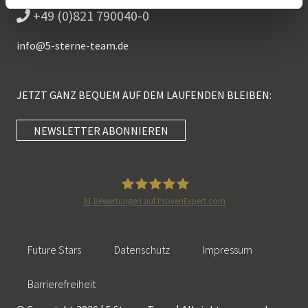
+49 (0)821 790040-0
info@
5-sterne-team.de
JETZT GANZ BEQUEM AUF DEM LAUFENDEN BLEIBEN:
NEWSLETTER ABONNIEREN
Kundenbewertungen und Erfahrungen zu
5 Sterne Redner
SEHR GUT
100%
91
Bewertungen auf ProvenExpert.com
Empfehlungen auf
5 Sterne Redner
ProvenExpert.com
4,89 / 5,00
Future Stars
Datenschutz
Impressum
46
55
Bewertungen auf
Bewertungen von 2
Barrierefreiheit
SEHR GUT
ProvenExpert.com
anderen Quellen