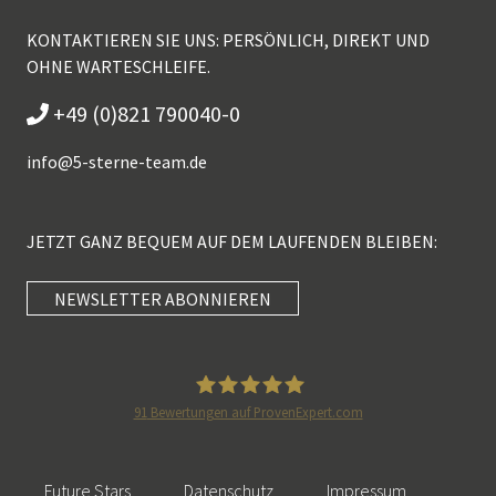
KONTAKTIEREN SIE UNS: PERSÖNLICH, DIREKT UND
OHNE WARTESCHLEIFE.
+49 (0)821 790040-0
info@
5-sterne-team.de
JETZT GANZ BEQUEM AUF DEM LAUFENDEN BLEIBEN:
NEWSLETTER ABONNIEREN
Kundenbewertungen und Erfahrungen zu
5 Sterne Redner
SEHR GUT
100%
91
Bewertungen auf ProvenExpert.com
Empfehlungen auf
5 Sterne Redner
ProvenExpert.com
4,89 / 5,00
Future Stars
Datenschutz
Impressum