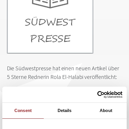
Die Südwestpresse hat einen neuen Artikel über
5 Sterne Rednerin Rola El-Halabi veröffentlicht:
Mixed Martial Arts: Käfigkämpfe in der Ulmer
Kuhberghalle
Consent
Details
About
Fair oder nicht fair? Höchst umstritten sind die
sogenannten Käfigkämpfe, eine Sportart, bei der in einem
mit Maschendraht eingezäunten, achteckigen Ring