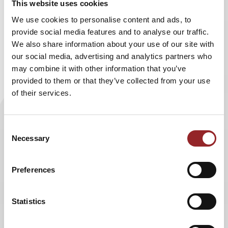
This website uses cookies
gekämpft wird. Hier kommen Techniken aller
Kampfsportarten zum Einsatz. Zudem darf im
We use cookies to personalise content and ads, to
Bodenkampf auch geschlagen und getreten werden. Die
provide social media features and to analyse our traffic.
Auswegslosigkeit des "Käfigs", die in Kombination mit der
We also share information about your use of our site with
Fülle an erlaubten Kampftechniken auf den ersten
our social media, advertising and analytics partners who
Blick brutal erscheint, sieht die mehrfache
may combine it with other information that you’ve
Boxweltmeisterin objektiver. Gegenüber der
provided to them or that they’ve collected from your use
Südwestpresse erklärt sie, dass es z.B. genauso brutal sei,
of their services.
einen Gegner ins Gesicht zu schlagen, der steht, als einen,
der am Boden liegt.
Consent
MMA ist in Amerika eine anerkannte und lukrative Sportart
Necessary
Selection
mit einer großen Fangemeinde. Hierzulande ist sie jedoch
noch wenig etabliert. Daher initiierte die Boxtrainerin El-
Preferences
Halabi mit ihrer Molon Labe Sportacademy am 1. April
2017 eine MMA-Veranstaltung am Ulmer Kuhberg. Viele
Newcomer konnten hier zeigen, was in ihnen steckt. Zum
Statistics
Schutz der jungen Kämpfer wurde eine entschärfte
Variante ohne Ellbogenschläge und Fußhebel gewählt. El-