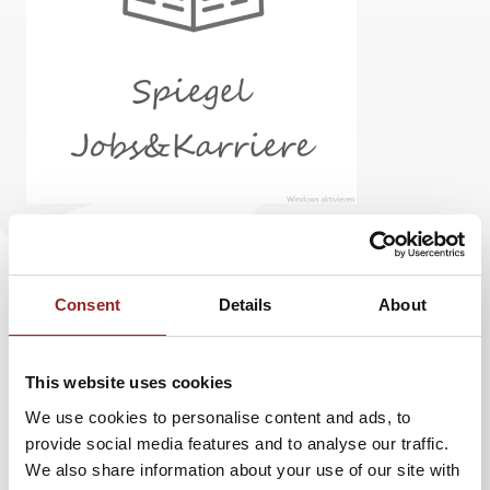
Der Spiegel hat einen Artikel über 5 Sterne
Rednerin und Networking Expertin Monika
Consent
Details
About
Scheddin veröffentlicht.
This website uses cookies
We use cookies to personalise content and ads, to
Netzwerkst du noch oder stalkst du schon?
provide social media features and to analyse our traffic.
We also share information about your use of our site with
Unternehmerin und Vortragsrednerin Monika Scheddin ist