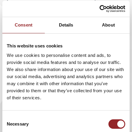
Consent
Details
About
This website uses cookies
We use cookies to personalise content and ads, to
Im Kieler Nachrichten-Forum erschien mit Autor
provide social media features and to analyse our traffic.
und 5 Sterne Redner Cristián Gálvez ein
We also share information about your use of our site with
Wissensbeitrag über zu wenig Leben im Leben.
our social media, advertising and analytics partners who
may combine it with other information that you’ve
Er rät: "Vier Säulen braucht der Mensch, um ein
provided to them or that they’ve collected from your use
of their services.
Lebensheld zu werden – aber auch Auszeiten
sollten nicht fehlen".
Consent
Lesen Sie
hier
den Artikel.
Necessary
Selection