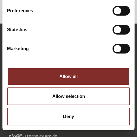
ZURÜCK
Preferences
Statistics
Marketing
Allow all
Allow selection
KONTAKTIEREN SIE UNS: PERSÖNLICH, DIREKT UND
OHNE WARTESCHLEIFE.
Deny
+49 (0)821 790040-0
info@
5-sterne-team.de