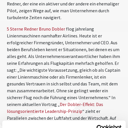
Redner, der eine ein aktiver und der andere ein ehemaliger
Pilot, zeigen Wege auf, wie man Unternehmen durch
turbulente Zeiten navigiert.
5 Sterne Redner Bruno Dobler
flog jahrelang
Linienmaschinen namhafter Airlines. Heute ist er
erfolgreicher Firmengründer, Unternehmer und CEO. Aus
beiden Berufsleben kennt er Situationen, bei denen es um
alles geht. Als Unternehmensverantwortlicher haben ihm
seine Erfahrungen als Flugkapitän mehrfach geholfen. Er
sagt: „Die wichtigste Voraussetzung, gleich ob als Captain
einer Linienmaschine oder als Firmenlenker, ist ein
gesundes Vertrauen in sich selbst und das Team, mit dem
man zusammenarbeitet. Ohne sie gelingt weder ein
sicherer Flug noch die Führung eines Unternehmens.“ In
seinem aktuellen Vortrag „
Der Dobler-Effekt: Das
lösungsorientierte Leadership-Prinzip
“ zieht er
Parallelen zwischen der Luftfahrt und der Wirtschaft. Auf
den ersten Blick mag ein solcher Vergleich etwas abwegig