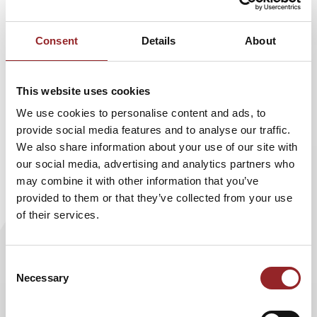
sein. Doch der 5 Sterne Redner zeigt, worauf es in beiden
Fällen entscheidend ankommt.
Consent
Details
About
Grundlage ist immer eine umsichtige Planung, zu der
Alternativen, Ausweich-möglichkeiten, Reserven,
Lösungen für den Notfall – ein „Plan B“ – und ein hohes
This website uses cookies
Maß an Flexibilität gehören, da nun mal nicht alles
We use cookies to personalise content and ads, to
gradlinig verläuft. Ohne sie gelingt weder ein sicherer Flug
provide social media features and to analyse our traffic.
noch die Führung eines Unternehmens. Deshalb hat der
We also share information about your use of our site with
erfahrene Unternehmer ähnlich wie in der Luftfahrt üblich
our social media, advertising and analytics partners who
eine Checkliste, die D-O-B-L-E-R-Checkliste für
may combine it with other information that you’ve
Krisenzeiten, entwickelt. Richtig angewendet und
provided to them or that they’ve collected from your use
umgesetzt führt sie zum „Dobler-Effekt“, der
of their services.
Unternehmen sicher durch Krisen, Turbulenzen und
wirtschaftliche Unwetter bringt. Diese Vorgehensweise ist
eine gelungene Transformation des Know-hows aus der
Consent
Luftfahrt in das moderne Wirtschaftsmanagement und
Necessary
Selection
Beleg für Bruno Doblers erfolgreiches Leadership-Prinzip.