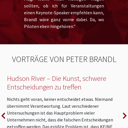
sollten, ob ich für Veranstaltungen
einen Keynote-Speaker empfehlen kann,
Brandl wäre ganz vorne dabei. Da, wo
Piloten eben hingehören."
VORTRÄGE VON PETER BRANDL
Hudson River – Die Kunst, schwere
Entscheidungen zu treffen
K
w
Nichts geht voran, keiner entscheidet etwas. Niemand
e
übernimmt Verantwortung. Laut verschiedener
L
Untersuchungen ist das Hauptproblem vieler
T
Unternehmen nicht, dass die falschen Entscheidungen
getroffen werden. Das größte Problem ist, dass KEINE