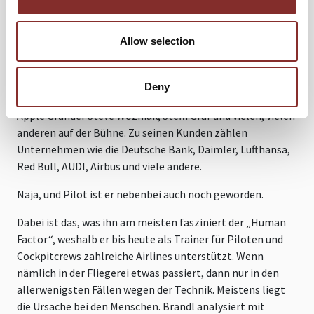
Seit der Begegnung mit diesem Fliegerarzt sind viele
Jahre vergangen. Peter Brandl hat inzwischen auf über
Allow selection
3.500 Veranstaltungen vor Hunderttausenden von
Menschen gesprochen. Er pendelt zwischen Berlin und Los
Angeles, war Präsident der German Speakers Association,
Deny
stand mit Persönlichkeiten wir Richard Branson, dem
Apple Gründer Steve Wozniak, Steffi Graf und vielen, vielen
anderen auf der Bühne. Zu seinen Kunden zählen
Unternehmen wie die Deutsche Bank, Daimler, Lufthansa,
Red Bull, AUDI, Airbus und viele andere.
Naja, und Pilot ist er nebenbei auch noch geworden.
Dabei ist das, was ihn am meisten fasziniert der „Human
Factor“, weshalb er bis heute als Trainer für Piloten und
Cockpitcrews zahlreiche Airlines unterstützt. Wenn
nämlich in der Fliegerei etwas passiert, dann nur in den
allerwenigsten Fällen wegen der Technik. Meistens liegt
die Ursache bei den Menschen. Brandl analysiert mit