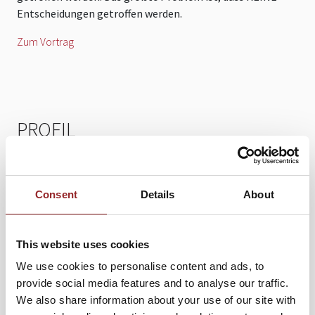
Entscheidungen getroffen werden.
Z
Zum Vortrag
PROFIL
Peter Brandl liefert direkt umsetzbare Business-
Strategien, mit denen man auch in turbulentesten Zeiten
sicher ans Ziel kommt und arbeitet heute vor allem als
Consent
Details
About
Sparringspartner und Co-Pilot für zahlreiche Vorstände
und Top-Führungskräfte.
This website uses cookies
„Ich wollte immer fliegen. Ich war, wie in der Werbung,
We use cookies to personalise content and ads, to
einer von diesen kleinen Jungs, die mit ausgerenktem
provide social media features and to analyse our traffic.
Kiefer am Flughafen stehen und den Flugzeugen
We also share information about your use of our site with
nachschauen. Mit 14 hat mir dann ein Fliegerarzt gesagt,