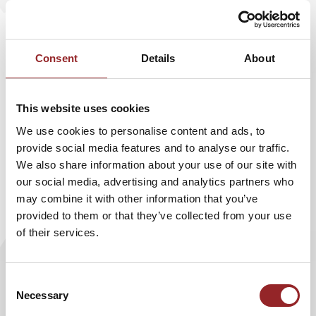
einige Merkmale dieser - so Grün wörtlich -
„Unkultur“. „Es gibt natürlich Topmanager, die
menschlich führen. Doch oft wird der Mensch
Consent
Details
About
ausgepresst und zum Sklaven von Zahlen
gemacht. Das ist ein falscher Ansatz, der wenig
erfolgsversprechend ist“, sagte der
This website uses cookies
Benediktinermönch auf der New Work
We use cookies to personalise content and ads, to
Experience von XING.
provide social media features and to analyse our traffic.
We also share information about your use of our site with
Der Inhaber der Hotelkette Upstalsboom, Bodo Janssen,
our social media, advertising and analytics partners who
führte sein Unternehmen im alten Stil. Eine
may combine it with other information that you’ve
Mitarbeiterbefragung ließ ihn umdenken, denn diese
provided to them or that they’ve collected from your use
wollten ihn als Chef nicht mehr. Janssen besuchte
of their services.
daraufhin Seminare im Kloster von Pater Anselm. Er
änderte seinen Führungsstil und orientierte sich dabei an
Consent
Pater Anselm: „Es führt derjenige gut, der die Menschen
Necessary
Selection
aufrichtet, sodass die Mitarbeiter am Abend aufrechter
nach Hause gehen, als sie gekommen sind.“ Auch 5 Sterne