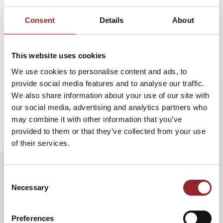
Ausbilder ab Herbst 2021 mit seinem neuen
Bühnenprogramm durch Deutschland!
Consent
Details
About
Ja der arme Ausbilder Schmidt, früher zur guten alten
Wehrpflicht war ihm fast jeder Soldat geistig überlegen:
This website uses cookies
Studenten, Abiturienten und sonstige Wehrkraftzersetzer.
We use cookies to personalise content and ads, to
Heute? Die Generation Kevin de Luxe kann leider gar nix. In
provide social media features and to analyse our traffic.
seinem neuen Programm regt sich Ausbilder Schmidt
We also share information about your use of our site with
köstlich über die Bundeswehr, die heutige Jugend und über
our social media, advertising and analytics partners who
sämtliche Luschen und Luschinen auf. Denn wenn
may combine it with other information that you’ve
Ausbilder Schmidt früher mit seinen Männern ins Manöver
provided to them or that they’ve collected from your use
zog, waren alle wieder pünktlich zum Morgenappell da.
of their services.
Heute? Die Hälfte der Soldaten/Innen fehlt; verlaufen,
verletzt, aufgegeben, Mama angerufen um ihn/sie/es
abzuholen.
Consent
Necessary
Comedy mit hoher Gagdichte und jede Menge
Selection
Publikumsaktionen. Besonders lustig wird es dann fürs
Publikum, wenn sich herausstellt, dass der Ausbilder
Preferences