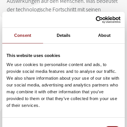
Auswirkungen auf den Menschen. Was bedeutet
der technologische Fortschritt mit seinen
ungeahnten Möglichkeiten nun für
Unternehmen? Gut fünf Jahre recherchierten die
beiden Autoren Buhr und Feltes zum Thema
Consent
Details
About
„Führung in digitalen Zeiten“. Sie haben dazu die
neuesten Entwicklungen der digitalen Welt
This website uses cookies
analysiert und mit den Pionieren des digitalen
We use cookies to personalise content and ads, to
Zeitalters gesprochen.
provide social media features and to analyse our traffic.
We also share information about your use of our site with
our social media, advertising and analytics partners who
may combine it with other information that you’ve
Die Ergebnisse ihrer Arbeit diskutierten Andreas Buhr, ein
provided to them or that they’ve collected from your use
Babyboomer, und Florian Feltes, ein Digital Native, sehr
of their services.
kontrovers. Fest steht: Die Digitalisierung wird nicht nur
Unternehmen an sich revolutionieren, sondern auch den
Führungsstil. Nach Auffassung von Unternehmer, Redner
Consent