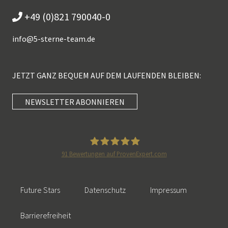
+49 (0)821 790040-0
info@
5-sterne-team.de
JETZT GANZ BEQUEM AUF DEM LAUFENDEN BLEIBEN:
NEWSLETTER ABONNIEREN
Kundenbewertungen und Erfahrungen zu
5 Sterne Redner
SEHR GUT
100%
91
Bewertungen auf ProvenExpert.com
Empfehlungen auf
5 Sterne Redner
ProvenExpert.com
4,89 / 5,00
Future Stars
Datenschutz
Impressum
46
55
Bewertungen auf
Bewertungen von 2
Barrierefreiheit
SEHR GUT
ProvenExpert.com
anderen Quellen