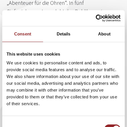
„Abenteuer für die Ohren“. In fünf
Sinfoniekonzerten erlebt das Publikum eine
Kombination aus Klassikern, weniger bekannten
Werken und ganz neuer Musik. Es wird eine
Consent
Details
About
verzaubernde Klangreise in die Welt der
klassischen Musik.
This website uses cookies
We use cookies to personalise content and ads, to
provide social media features and to analyse our traffic.
Die Taschenphilharmonie bezeichnet sich selbst als das
We also share information about your use of our site with
„kleinste Sinfonieorchester der Welt“. Erstklassige,
our social media, advertising and analytics partners who
internationale Musiker finden sich hier in zum Teil festen
may combine it with other information that you’ve
und doch immer wieder neuen Kombinationen zum
provided to them or that they’ve collected from your use
Musizieren zusammen. Die genaue Besetzung variiert je
of their services.
nach Musikwerk etwas, um den Feinheiten der jeweiligen
Komposition gerecht werden zu können. Glasklarer Klang,
lebendiges Musizieren, spannende Programme und
Consent
kurzweilige Moderationen sind das Credo von Peter