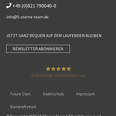
+49 (0)821 790040-0
info@
5-sterne-team.de
JETZT GANZ BEQUEM AUF DEM LAUFENDEN BLEIBEN:
NEWSLETTER ABONNIEREN
Kundenbewertungen und Erfahrungen zu
5 Sterne Redner
SEHR GUT
100%
91
Bewertungen auf ProvenExpert.com
Empfehlungen auf
5 Sterne Redner
ProvenExpert.com
4,89 / 5,00
Future Stars
Datenschutz
Impressum
46
55
Bewertungen auf
Bewertungen von 2
Barrierefreiheit
SEHR GUT
ProvenExpert.com
anderen Quellen