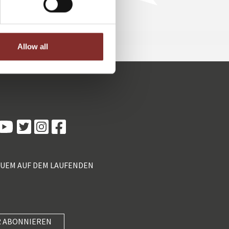
Allow all
Kundenbewertungen und Erfahrungen zu
5 Sterne Redner
100%
SEHR GUT
Empfehlungen auf
ProvenExpert.com
4,89 / 5,00
QUEM AUF DEM LAUFENDEN
55
46
Bewertungen von 2
Bewertungen auf
anderen Quellen
ProvenExpert.com
Blick aufs ProvenExpert-Profil werfen
 ABONNIEREN