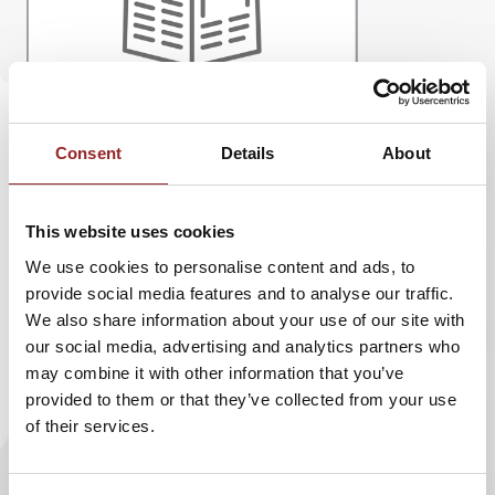
Consent
Details
About
This website uses cookies
We use cookies to personalise content and ads, to
provide social media features and to analyse our traffic.
Kein Hindernis zu hoch.
Diese Titelzeile erschien
We also share information about your use of our site with
im Kreisboten mit einem interessanten Bericht
our social media, advertising and analytics partners who
über
5 Sterne Redner Felix Brunner
, der mit
may combine it with other information that you’ve
seinem Handbike als erster Rollstuhlfahrer
provided to them or that they’ve collected from your use
of their services.
erfolgreich die Alpen überquert hat.