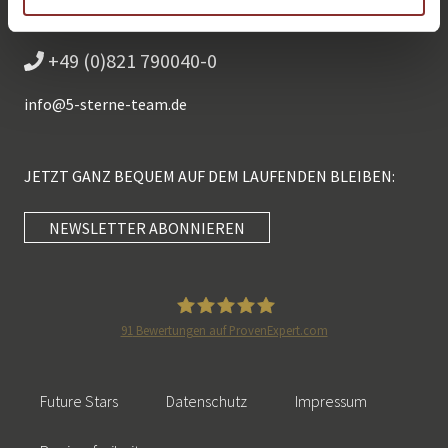
OHNE WARTESCHLEIFE.
+49 (0)821 790040-0
info@
5-sterne-team.de
JETZT GANZ BEQUEM AUF DEM LAUFENDEN BLEIBEN:
NEWSLETTER ABONNIEREN
Kundenbewertungen und Erfahrungen zu
5 Sterne Redner
SEHR GUT
100%
91
Bewertungen auf ProvenExpert.com
Empfehlungen auf
5 Sterne Redner
ProvenExpert.com
4,89 / 5,00
Future Stars
Datenschutz
Impressum
46
55
Bewertungen auf
Bewertungen von 2