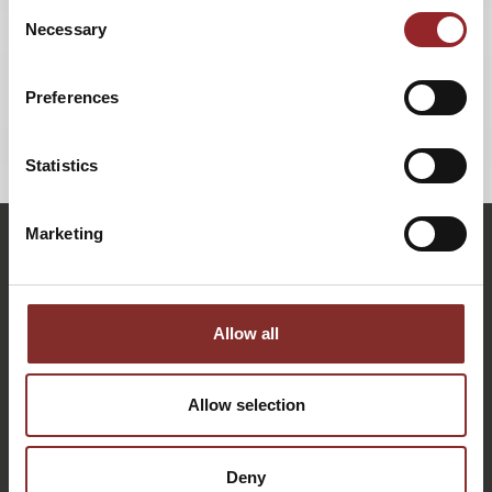
Consent
Necessary
Selection
Lesen Sie
hier
den Artikel.
Preferences
ZURÜCK
Statistics
Marketing
Allow all
Allow selection
Deny
KONTAKTIEREN SIE UNS: PERSÖNLICH, DIREKT UND