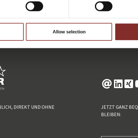
ZURÜCK
Allow selection
NLICH, DIREKT UND OHNE
JETZT GANZ BE
BLEIBEN: