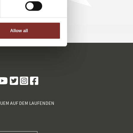
Allow all
Kundenbewertungen und Erfahrungen zu
5 Sterne Redner
100%
SEHR GUT
Empfehlungen auf
ProvenExpert.com
4,89 / 5,00
QUEM AUF DEM LAUFENDEN
55
46
Bewertungen von 2
Bewertungen auf
anderen Quellen
ProvenExpert.com
Blick aufs ProvenExpert-Profil werfen