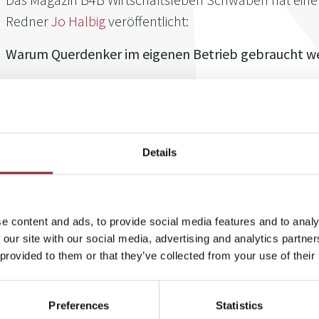
Redner
Jo Halbig
veröffentlicht:
Warum Querdenker im eigenen Betrieb gebraucht w
5 Sterne Redner und Sänger Jo Halbig ruft in seinem Artikel Führ
Denkmuster abzulegen und blinde Flecken im eigenen Unterne
zukunftsfähig zu werden, sei es wichtig sogenannte "Business P
Mannschaft zu integrieren. In Zeiten des schnellen Wandels wür
Details
Ängste gegenüber Veränderungen abzubauen und zur produktiv
Unternehmensarbeit beitragen.
Der Label- und Agenturbetreiber gibt außerdem noch mehr wertv
würden beispielsweise gerade die sehr gut ausgebildeten Mitar
e content and ads, to provide social media features and to analy
ihrer Tätigkeit fragen und großen Wert auf ein gutes Arbeitskli
 our site with our social media, advertising and analytics partn
Stimmung im Unternehmen gewinnen somit an Bedeutung. Für Le
 provided to them or that they’ve collected from your use of their
allem empathisch und wachsam nach innen zu sein, um zusamme
hochleistungsfähig arbeiten zu können.
Preferences
Statistics
Lesen Sie den Artikel
hier
.