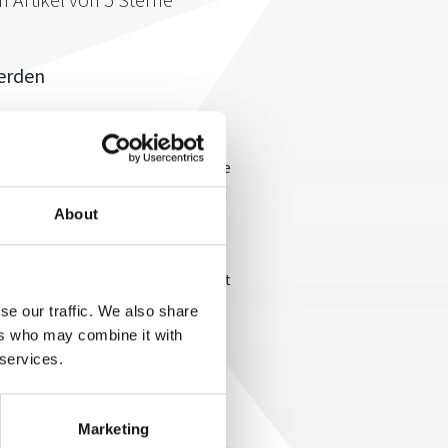
erden
ungskräfte dazu auf, alte
hmen aufzudecken. Um
unks" und Querdenker in die eigene
den genau solche Personen helfen
About
en Team- und
olle Leadership-Tipps: In Zukunft
beiter mehr nach dem Sinngehalt
se our traffic. We also share
ma legen. Das Warum und die
ers who may combine it with
ader heißt das zukünftig vor
 services.
n mit der Belegschaft
Marketing