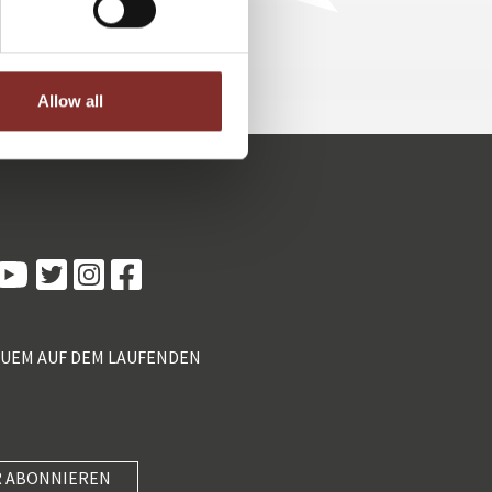
Allow all
Kundenbewertungen und Erfahrungen zu
5 Sterne Redner
100%
SEHR GUT
Empfehlungen auf
ProvenExpert.com
4,89 / 5,00
QUEM AUF DEM LAUFENDEN
55
46
Bewertungen von 2
Bewertungen auf
anderen Quellen
ProvenExpert.com
Blick aufs ProvenExpert-Profil werfen
 ABONNIEREN