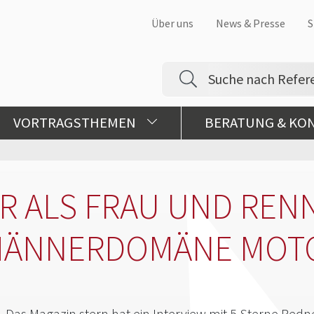
Über uns
News & Presse
S
VORTRAGSTHEMEN
BERATUNG & KO
R ALS FRAU UND REN
 MÄNNERDOMÄNE MOT
Das Magazin stern hat ein Interview mit 5 Sterne Redn