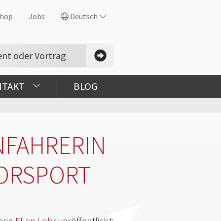
hop
Jobs
Deutsch
NTAKT
BLOG
NFAHRERIN
ORSPORT
erin
Ellen Lohr
veröffentlicht: