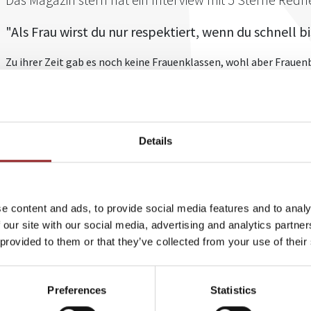
"Als Frau wirst du nur respektiert, wenn du schnell bi
Zu ihrer Zeit gab es noch keine Frauenklassen, wohl aber Fraue
und Rennfahrerin Ellen Lohr lehnte das aber immer ab. Im Inte
erzählt sie, was es hieß und heißt als Frau in der Elite einer M
Sprüche waren da noch die harmloseste Form von Diskriminierun
Herausforderung für weibliche Motorsportlerinnen damals und a
Details
Sponsoren. Die wenigsten hätten Vertrauen in die Fähigkeiten de
Rennstrecke, auch wenn man schnell ist und noch so viel Talent h
merkt Ellen Lohr an. Und in der Formel 1 gehe es den Drahtziehe
Männerdomäne nicht durch eine begabte Frau zerstören zu lasse
e content and ads, to provide social media features and to analy
und bisher einzige weibliche DTM-Siegerin weiter. Daweil ginge
 our site with our social media, advertising and analytics partn
nicht darum, eine Männerwelt ins Wanken zu bringen. Sie möchte
 provided to them or that they’ve collected from your use of their
Chancen wie Männer haben, in der Königsklasse des Motorsports 
technische und mentale Fähigkeiten.
Lesen Sie das Interview
hier
.
Preferences
Statistics