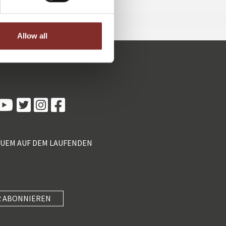
Allow all
Kundenbewertungen und Erfahrungen zu
5 Sterne Redner
100%
SEHR GUT
Empfehlungen auf
ProvenExpert.com
4,89 / 5,00
QUEM AUF DEM LAUFENDEN
55
46
Bewertungen von 2
Bewertungen auf
anderen Quellen
ProvenExpert.com
Blick aufs ProvenExpert-Profil werfen
 ABONNIEREN
SEHR GUT
Anonym
4