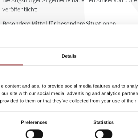
veröffentlicht:
Besondere Mittel für besondere Situationen
Ordentlichen Mietern zu kündigen, die sich an ihren Mietvertrag 
in Ausnahmefällen Erfolg, erklärt 5 Sterne Redner und Rechtsanw
Anders sähe es hingegen aus, wenn Mieter und Vermieter unter 
Details
Sonderkündigungsrecht - es sei denn, der Mieter hat eine Wohnu
Wohneinheiten gemietet. Gegen eine Kündigung aufgrund von b
Mieter natürlich Einspruch einlegen und sich ggf. auf Härtegründe
berufen. Dann kann es jedoch sein, dass es für eine Einigung vor 
e content and ads, to provide social media features and to analy
bekannt aus der TV-Serie "Nachbarschaftsstreit" und kennt sich 
 our site with our social media, advertising and analytics partn
aus. In seinen Büchern und
Vorträgen
gibt er seinen reichen Erf
 provided to them or that they’ve collected from your use of their
Pfiff weiter.
Lesen Sie den Artikel unten im PDF (Downloads).
Preferences
Statistics