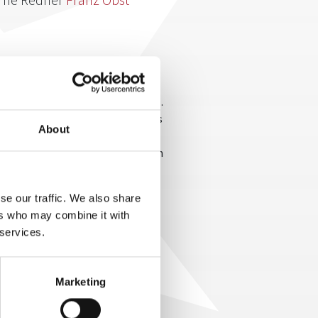
halten, ist schwierig und hat nur
alt Franz Obst in diesem Artikel.
einem Dach wohnen. Hier gelte das
About
ng in einem Haus mit drei
eispielsweise Eigenbedarf können
 wie Krankheit, Alter, etc.
Gericht geht. Franz Obst ist
se our traffic. We also share
bestens mit Konflikten jeder Art
ers who may combine it with
ahrungsschatz mit viel Humor und
 services.
Marketing