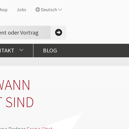
hop
Jobs
Deutsch
NTAKT
BLOG
 WANN
 SIND
erne Redner
Franz Obst