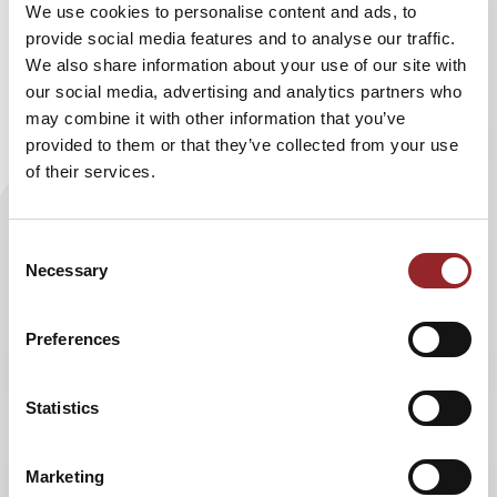
Es gibt zuweilen skurrile Situationen im Leben eines
We use cookies to personalise content and ads, to
Trendforschers. Am Anfang dieses Jahres war das so.
provide social media features and to analyse our traffic.
Da hatte mich eine Marketingleiter eines größeren
We also share information about your use of our site with
Versicherungsunternehmens eingeladen, mit ihm und
our social media, advertising and analytics partners who
seinem Vorstand die Zukunftsstrategien des
may combine it with other information that you’ve
Marketings zu diskutieren. Da saß ich nun in der
provided to them or that they’ve collected from your use
Strategierunde und hörte zu, wie der Marketingchef
of their services.
den versammelten Vorständen erläuterte, dass ihr
Unternehmen in Zukunft mehr Dialog führen müsse.
Pull statt Push, consumer needs... die üblichen
Consent
Buzzwords!
Necessary
Selection
Der Marketingchef war ambitioniert, keine Frage.
Nachdem er geendet hatte, schaute er mich an. In seinen
Preferences
Augen las ich die Frage: „Wie war ich?” Ich nickte ihm zu.
Für mein Gefühl hatte er nichts Neues erzählt, aber für
Statistics
sein Unternehmen waren das sicherlich die richtigen
Schritte.
Marketing
Den gesamten Artikel haben wir unten für Sie als pdf-