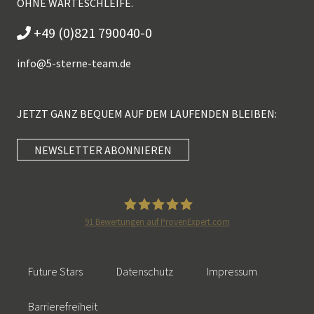
OHNE WARTESCHLEIFE.
+49 (0)821 790040-0
info@
5-sterne-team.de
JETZT GANZ BEQUEM AUF DEM LAUFENDEN BLEIBEN:
NEWSLETTER ABONNIEREN
Kundenbewertungen und Erfahrungen zu
5 Sterne Redner
SEHR GUT
100%
91
Bewertungen auf ProvenExpert.com
Empfehlungen auf
5 Sterne Redner
ProvenExpert.com
4,89 / 5,00
Future Stars
Datenschutz
Impressum
46
55
Bewertungen auf
Bewertungen von 2
Barrierefreiheit
SEHR GUT
ProvenExpert.com
anderen Quellen