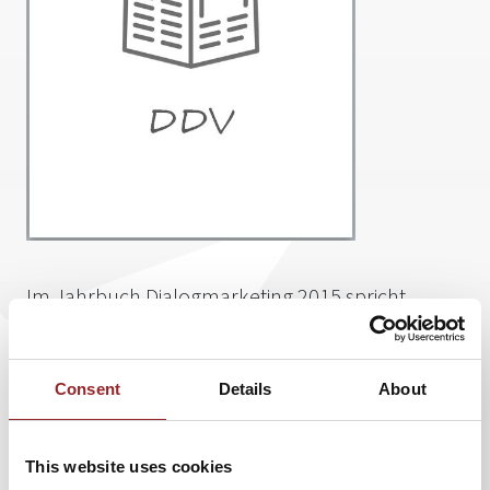
Im Jahrbuch Dialogmarketing 2015 spricht
Zukunftsforscher Sven Gabor Janszky
über die
Zukunftsstrategien des Marketings.
Consent
Details
About
Nachfolgend lesen Sie den Anfang des Berichts
im Wortlaut:
This website uses cookies