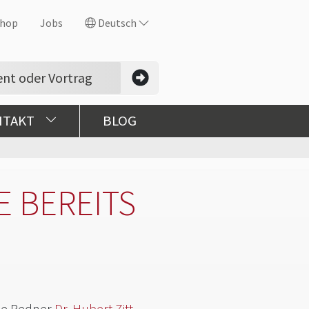
hop
Jobs
Deutsch
NTAKT
BLOG
E BEREITS
rne Redner
Dr. Hubert Zitt