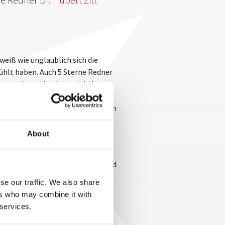
weiß wie unglaublich sich die
fühlt haben. Auch 5 Sterne Redner
dass er heute hochentwickelte
mals mit großem Interesse die
te vorallem, für welch vielfältigen
About
ür Informatik an der Hochschule
tätsgehalt zu untersuchen und kam
n seinen Star-Trek-Vorlesungen und
lichkeit geworden sind und welche
se our traffic. We also share
wenn es um die Frage geht, wie sich
ers who may combine it with
 services.
sprach der 5 Sterne Redner am 22.