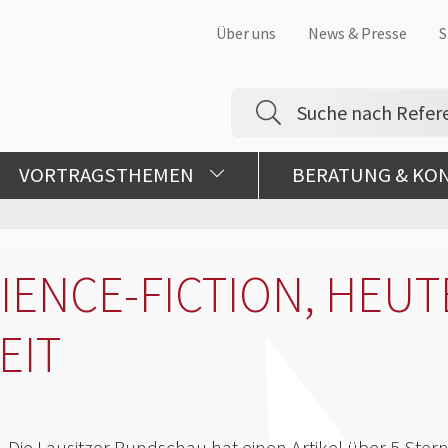
Über uns
News & Presse
S
VORTRAGSTHEMEN
BERATUNG & KO
IENCE-FICTION, HEUT
EIT
Die Lausitzer Rundschau hat einen Artikel über 5 Ste