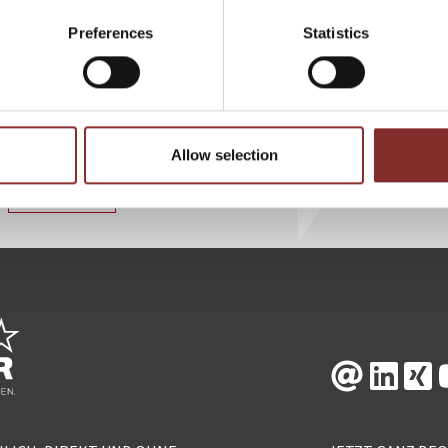
Mai 2019 im Planetarium Cottbus und begeisterte das Publikum.
Preferences
Statistics
Lesen Sie den Artikel
hier
.
Allow selection
ZURÜCK