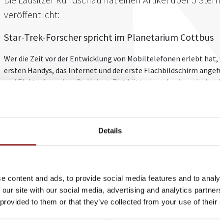
veröffentlicht:
Star-Trek-Forscher spricht im Planetarium Cottbus
Wer die Zeit vor der Entwicklung von Mobiltelefonen erlebt hat, 
ersten Handys, das Internet und der erste Flachbildschirm ange
und Elektroingenieur Dr. Hubert Zitt hätte damals nie gedacht, 
technische Arbeitsgeräte nutzen würde. Jedoch hat er schon da
Folgen der Science-Fiction-Serie Star Trek verfolgt. Ihn faszinier
Zwecke technische Mittel zum Einsatz kamen.
Details
Nach seinem Studium der Elektrotechnik fing er an als Dozent f
Kaiserslautern zu arbeiten. Er fing an Star Trek auf ihren Reali
zu erstaunlichen Ergebnissen. Diese gibt er heute regelmäßig i
-Vorträge weiter, indem er zeigt, welche Techniken bereits Wirk
e content and ads, to provide social media features and to analy
es noch werden könnten. Die Kultserie ist für ihn ein Klassiker, 
 our site with our social media, advertising and analytics partn
unsere Technik in Zukunft weiterentwicklen wird.
 provided to them or that they’ve collected from your use of their
Über das Thema "
Wie aus technischen Visionen Realtiät wurde
" 