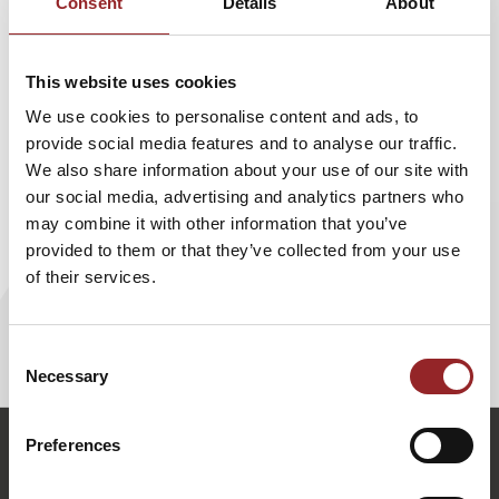
Consent
Details
About
Lebensweise in Schieflage geraten sind, dann sendet der
menschliche Körper klare Signale. Er bringt seinem
Publikum auf humorvolle und eingängige Weise nahe,
This website uses cookies
rechtzeitig auf diese Signale zu hören, sie richtig zu lesen
und Übergewicht und Diabetes entgegenzuwirken.
We use cookies to personalise content and ads, to
Begleiten Sie Gesundheitsexperte Boris Schwarz auf einer
provide social media features and to analyse our traffic.
spannenden Reise durch Ihren Körper und erfahren Sie, wie
We also share information about your use of our site with
Sie mit bewusst guter Ernährung nicht nur die
our social media, advertising and analytics partners who
Verbrennung von Fett dauerhaft anfeuern und was
may combine it with other information that you’ve
Kohlenhydrate im Körper bewirken, sondern noch vitaler
provided to them or that they’ve collected from your use
und leistungsfähiger werden. Ein in den Bann ziehender
of their services.
Vortrag für alle, die aus dem selbst geschaffenen Kreislauf
„Körperverletzung mit Todesfolge“ für immer austreten
wollen!
Consent
Necessary
Selection
b.schwarz@5-sterne-redner.de
Preferences
+49 (0)821 790040-10