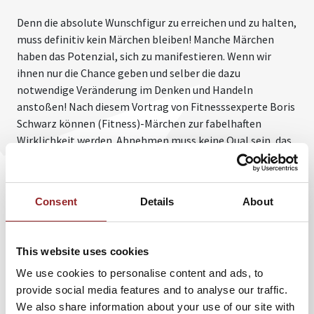
Denn die absolute Wunschfigur zu erreichen und zu halten,
muss definitiv kein Märchen bleiben! Manche Märchen
haben das Potenzial, sich zu manifestieren. Wenn wir
ihnen nur die Chance geben und selber die dazu
notwendige Veränderung im Denken und Handeln
anstoßen! Nach diesem Vortrag von Fitnesssexperte Boris
Schwarz können (Fitness)-Märchen zur fabelhaften
Wirklichkeit werden. Abnehmen muss keine Qual sein, das
nur mit einer strengen Diät erreicht werden kann!
Es gilt: Gesundheit ist keine Selbstverständlichkeit,
sondern das logische Resultat einer bewussten
Consent
Details
About
Lebensführung. In diesem Vortrag schärft Fitnessexperte
Boris Schwarz die Sinne seines Publikums. Sie lernen Ihren
This website uses cookies
Körper besser kennen und erfahren, wie Sie bewusst gut
leben und gleichzeitig fabelhaft fit und schlank bleiben.
We use cookies to personalise content and ads, to
Den Zuhörern wird auf eingängige Weise klar, wie sie mit
provide social media features and to analyse our traffic.
der richtigen Ernährungsweise ihre Fettverbrennung
We also share information about your use of our site with