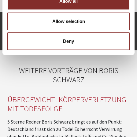
Allow all
Allow selection
b.schwarz@5-sterne-redner.de
+49 (0)821 790040-10
Boris Schwarz anfragen
Deny
WEITERE VORTRÄGE VON BORIS
SCHWARZ
ÜBERGEWICHT: KÖRPERVERLETZUNG
MIT TODESFOLGE
5 Sterne Redner Boris Schwarz bringt es auf den Punkt:
D
Deutschland frisst sich zu Tode! Es herrscht Verwirrung
D
über Fette, Kohlenhydrate, Ballaststoffe und Co. Wer den
G