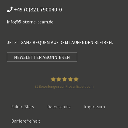
+49 (0)821 790040-0
info@
5-sterne-team.de
JETZT GANZ BEQUEM AUF DEM LAUFENDEN BLEIBEN:
NEWSLETTER ABONNIEREN
Kundenbewertungen und Erfahrungen zu
5 Sterne Redner
SEHR GUT
100%
91
Bewertungen auf ProvenExpert.com
Empfehlungen auf
5 Sterne Redner
ProvenExpert.com
4,89 / 5,00
Future Stars
Datenschutz
Impressum
46
55
Bewertungen auf
Bewertungen von 2
Barrierefreiheit
SEHR GUT
ProvenExpert.com
anderen Quellen