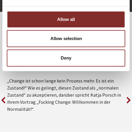
Katja Porsch anfragen
Allow all
WEITERE VORTRÄGE VON KATJA
PORSCH
Allow selection
FUCKING CHANGE: WILLKOMMEN IN
Deny
DER NORMALITÄT!
„Change ist schon lange kein Prozess mehr. Es ist ein
I
Zustand!“ Wie es gelingt, diesen Zustand als „normalen
v
Zustand“ zu akzeptieren, darüber spricht Katja Porsch in
e
ihrem Vortrag „Fucking Change: Willkommen in der
R
Normalität!“.
d
I
I
P