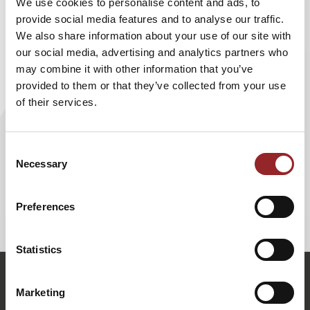
We use cookies to personalise content and ads, to
Kompetenz in Zeiten des Wandels: die Mindset-
provide social media features and to analyse our traffic.
Kompetenz. Denn unser Mindset bestimmt unser Denken
We also share information about your use of our site with
und somit unser Handeln.
our social media, advertising and analytics partners who
may combine it with other information that you’ve
Mit ihrem Vortrag ermutigt Katja Porsch dazu, das
provided to them or that they’ve collected from your use
Mindset auf „Macher“ zu stellen und sich den Erfolg zu
of their services.
holen, der jedem zusteht. Sie zeigt Ihnen, wie Sie den
inneren Macher wecken und mit Entschlossenheit und Mut
neue Wege gehen.
Consent
Necessary
Selection
Lassen Sie sich von Katja Porsch inspirieren und finden Sie
den Macher in sich! Verändern Sie Ihr Mindset und erleben
Sie, wie Sie jede Herausforderung meistern und Ihren Weg
Preferences
zum Erfolg finden.
Statistics
k.porsch@5-sterne-redner.de
Marketing
+49 (0)821 790040-10