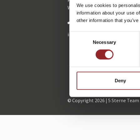
KONTAKTIEREN SIE UNS: PERSÖ
We use cookies to personalis
WARTESCHLEIFE.
information about your use of
+49 (0)821 790040-0
other information that you’ve
info@
5-sterne-team.de
Consent
Necessary
Selection
Deny
© Copyright 2026 | 5 Sterne Team |