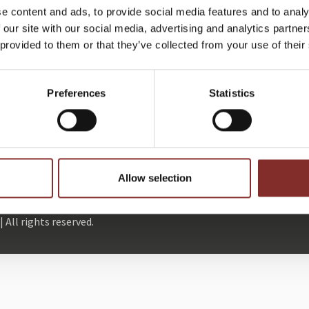
NLICH, DIREKT UND OHNE
JETZT GANZ BE
e content and ads, to provide social media features and to analy
BLEIBEN:
 our site with our social media, advertising and analytics partn
 provided to them or that they’ve collected from your use of their
NEWSLETTER
Preferences
Statistics
91
Bewertungen auf ProvenExpert.com
5 Sterne Redner
Allow selection
Future Stars
Datenschutz
Im
 All rights reserved.