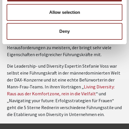
arbeiten, die Aufmerksamkeit zu teilen, umsichtiges
Allow selection
Handeln, Entscheidungen gemeinsam abwägen und
verschiedene Perspektiven berücksichtigen machen die
Tandemführung zu einem Führungsstil, der nur
Deny
funktioniert, wenn die beiden Teile des Tandems gut
zusammen funktionieren. Wem es gelingt, diese vielen
Herausforderungen zu meistern, der bringt sehr viele
Eigenschaften erfolgreicher Führungskräfte mit.
Die Leadership- und Diversity Expertin Stefanie Voss war
selbst eine Führungskraft in der männerdominierten Welt
der DAX-Konzerne und ist eine echte Befürworterin der
Mann-Frau-Teams. In ihren Vorträgen „
Living Diversity:
Raus aus der Komfortzone, rein in die Vielfalt
“ und
„Navigating your future: Erfolgsstrategien für Frauen“
geht die 5 Sterne Rednerin verschiedene Führungsstile und
die Etablierung von Diversity in Unternehmen ein.