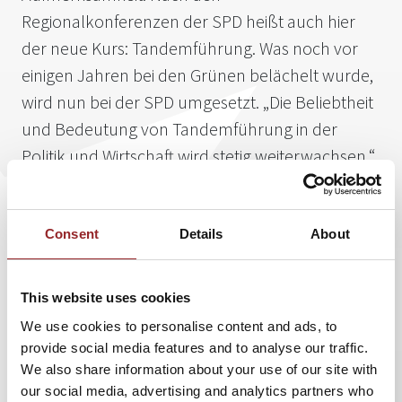
Regionalkonferenzen der SPD heißt auch hier
der neue Kurs: Tandemführung. Was noch vor
einigen Jahren bei den Grünen belächelt wurde,
wird nun bei der SPD umgesetzt. „Die Beliebtheit
und Bedeutung von Tandemführung in der
Politik und Wirtschaft wird stetig weiterwachsen,“
sagt die Leadership- und Diversity Expertin
Stefanie Voss.
Consent
Details
About
Deshalb kann die 5 Sterne Rednerin die Frage „Ist Führung
im Tandem eine gute Idee?“ mit einem klaren Ja
beantworten. In ihrem neuesten Video auf Social Media
This website uses cookies
Plattformen wie Facebook und LinkedIn thematisiert die
We use cookies to personalise content and ads, to
Leadership Expertin das hochaktuelle Thema
provide social media features and to analyse our traffic.
Tandemführung und zeigt die klaren Vorteile von geteilter
We also share information about your use of our site with
Führungsmacht. Führungskräfte, die im Tandem arbeiten,
our social media, advertising and analytics partners who
sind machtbewusst und wollen führen und gestalten.