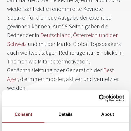
wieder zahlreiche renommierte Keynote
Speaker für die neue Ausgabe der extended
gewinnen können. Auf 58 Seiten geben die
Redner der in
Deutschland, Österreich und der
Schweiz
und mit der Marke Global Topspeakers
auch weltweit tätigen Redneragentur Einblicke in
Themen wie Mitarbeitermotivation,
Gedächtnisleistung oder Generation der
Best
Ager
, die immer mobiler, aktiver und vernetzter
werden.
Nach der hervorragenden Resonanz auf die erste Ausgabe
der extended waren die Redner in diesem Jahr wieder mit
Begeisterung dabei. Elf bekannte 5 Sterne Referenten
Consent
Details
About
geben in ihren Artikeln Einblicke in ihr jeweiliges
Fachgebiet. Superhirn Dr. Boris Nikolai Konrad erklärt, wie