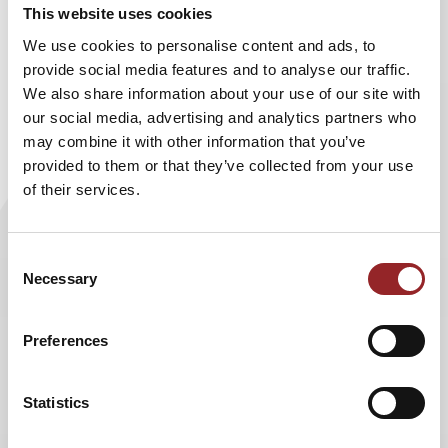
This website uses cookies
Sie Ihre Gedächtnisleistung den immer höher werdenden
Ansprüchen im Job anpassen. Seine 5 Sterne Kollegin und
We use cookies to personalise content and ads, to
Managerin Ilka Piechowiak beschäftigt sich mit dem
provide social media features and to analyse our traffic.
Thema Mitarbeitermotivation und wie man seine
We also share information about your use of our site with
Mitarbeiter ans Unternehmen binden kann.
our social media, advertising and analytics partners who
Verhandlungsexperte Friedhelm Wachs plädiert für eine
may combine it with other information that you’ve
ausführliche und umfassende Vorbereitung vor wichtigen
provided to them or that they’ve collected from your use
Verhandlungen. Service Excellence Experte Carsten K.
of their services.
Rath weiß, wie Sie ein Chef zum Verlieben werden. Dominik
Neidhart ist es als Profisegler bewusst, wie wichtig ein
starkes Team für den Erfolg ist. Prof. Harald Eichsteller
Consent
spricht sich für ein nachhaltiges Change Management aus,
Necessary
Selection
da es nur zu einer erfolgreichen Lösung kommen kann,
wenn Management und Mitarbeiter an einem Strang
Preferences
ziehen. Die heutige Generation der Best Ager ist freier,
mobiler, aktiver, gesünder und vor allem besser vernetzt
als früher, weiß der Experte Alexander Wild.
Statistics
Wissenschaftsjournalist Dr. Sascha Ott ist der Meinung: