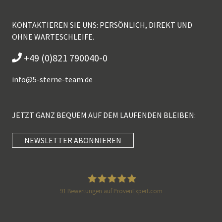
KONTAKTIEREN SIE UNS: PERSÖNLICH, DIREKT UND
OHNE WARTESCHLEIFE.
+49 (0)821 790040-0
info@
5-sterne-team.de
JETZT GANZ BEQUEM AUF DEM LAUFENDEN BLEIBEN:
NEWSLETTER ABONNIEREN
Kundenbewertungen und Erfahrungen zu
5 Sterne Redner
SEHR GUT
100%
91
Bewertungen auf ProvenExpert.com
Empfehlungen auf
5 Sterne Redner
ProvenExpert.com
4,89 / 5,00