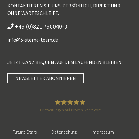
KONTAKTIEREN SIE UNS: PERSÖNLICH, DIREKT UND
OHNE WARTESCHLEIFE.
+49 (0)821 790040-0
info@
5-sterne-team.de
JETZT GANZ BEQUEM AUF DEM LAUFENDEN BLEIBEN:
NEWSLETTER ABONNIEREN
Kundenbewertungen und Erfahrungen zu
5 Sterne Redner
SEHR GUT
100%
91
Bewertungen auf ProvenExpert.com
Empfehlungen auf
5 Sterne Redner
ProvenExpert.com
4,89 / 5,00
Future Stars
Datenschutz
Impressum
46