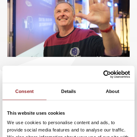
Alle Jahre wieder hält der 5 Sterne Redner und
Star Trek-Experte
Dr. Hubert Zitt
seine
weihnachtliche
Star Trek
Vorlesung an der
Consent
Details
About
Hochschule Zweibrücken. Die über 20-jährige
Tradition begann damals als
This website uses cookies
Weihnachtsgeschenk für seine Studenten.
We use cookies to personalise content and ads, to
Mittlerweile ist die Vorlesung des Keynote
provide social media features and to analyse our traffic.
Speaker zu einer Institution geworden und ist