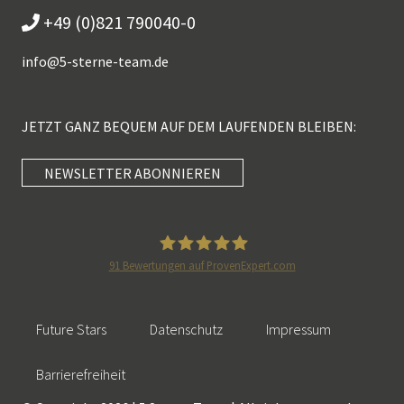
+49 (0)821 790040-0
info@
5-sterne-team.de
JETZT GANZ BEQUEM AUF DEM LAUFENDEN BLEIBEN:
NEWSLETTER ABONNIEREN
Kundenbewertungen und Erfahrungen zu
5 Sterne Redner
SEHR GUT
100%
91
Bewertungen auf ProvenExpert.com
Empfehlungen auf
5 Sterne Redner
ProvenExpert.com
4,89 / 5,00
Future Stars
Datenschutz
Impressum
46
55
Bewertungen auf
Bewertungen von 2
Barrierefreiheit
SEHR GUT
ProvenExpert.com
anderen Quellen