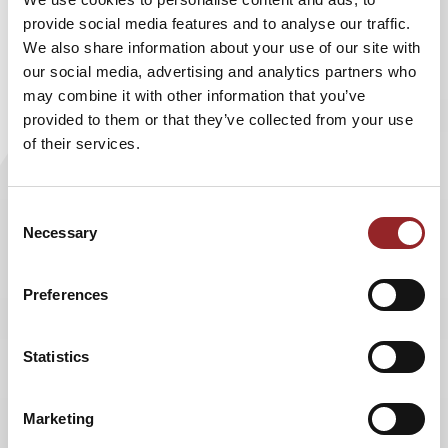
provide social media features and to analyse our traffic.
Außerdem gab der KI-Experte einen
We also share information about your use of our site with
spannenden und positiven Ausblick auf die
our social media, advertising and analytics partners who
Frage: „
Bleiben wir schlauer als die Roboter?
“
may combine it with other information that you’ve
provided to them or that they’ve collected from your use
Der mehrfache Gedächtnisweltmeister, auch bekannt als
of their services.
„Deutschlands Superhirn“, nimmt in seinem KI Vortrag die
Angst vor der Übermacht von Robotern, Bots und
Maschinen. Vielmehr Dr. Boris Nikolai Konrad auf
Consent
humorvolle Art und Weise auf, wie viele Chancen die
Necessary
Selection
Künstliche Intelligenz uns Menschen bietet: „Auch wir
Menschen können intelligenter werden, wenn wir von
Preferences
Maschinen lernen oder die Erkenntnisse der Hirnforschung
nutzen. Ob wir dazu bereit sind, wird entscheiden, ob wir
auch zukünftig die Computer kontrollieren oder
Statistics
umgekehrt.“
Sein weitreichendes und spannendes Wissen aus der
Marketing
Forschung am Donders Institut in Nijmegen/Niederlange