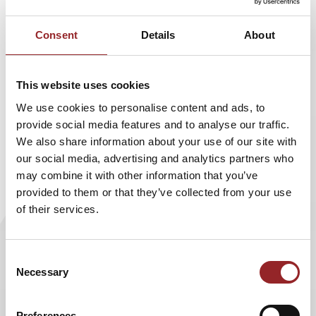
Leidenschaft von Jeannine Tieling.
Consent
Details
About
Im Rahmen des Schwerpunktthemas Personalmarketing
This website uses cookies
in der aktuellen Ausgabe der
„Wirtschaftszeitung für
We use cookies to personalise content and ads, to
Ostbayern“
kam die ausgebildete Sprecherzieherin und
provide social media features and to analyse our traffic.
Rhetoriktrainerin in einem Gastbeitrag zu Wort. Darin
We also share information about your use of our site with
macht die Expertin klar, dass die wichtigste Visitenkarte
our social media, advertising and analytics partners who
eines Unternehmens in der Regel nicht auf Papier
may combine it with other information that you’ve
gedruckt ist. Vielmehr bilde sie sich im Erscheinungsbild
provided to them or that they’ve collected from your use
und in der Kommunikationsqualität der Menschen im
of their services.
Unternehmen ab. An dieser Stelle setzt laut Moderatorin
und PR- und Kommunikationsberaterin Jeannine Tieling
strategisches Personalmarketing an, das sich auf alle in
Consent
einem Betrieb konzentriert – vom Auszubildenden bis zur
Necessary
Selection
Führungskraft.
In diesem Zuge investierten Unternehmen mit der Aus-
Preferences