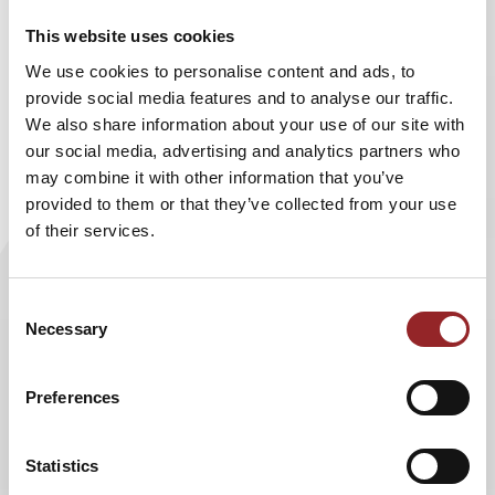
Interviews oder Talkrunden überzeugend
This website uses cookies
auffängt.
We use cookies to personalise content and ads, to
provide social media features and to analyse our traffic.
Genauso gerne ist die 5 Sterne Moderatorin als Trainerin
We also share information about your use of our site with
und Coach im Bereich Rhetorik und Kommunikation im
our social media, advertising and analytics partners who
Einsatz. Ihren Klienten und Seminarteilnehmern
may combine it with other information that you’ve
vermittelt sie mit großem Spaß und der notwendigen
provided to them or that they’ve collected from your use
Ernsthaftigkeit für das jeweilige Thema und Bedürfnis ihr
of their services.
wertvolles Know-how in Theorie und vor allem in der
Praxis.
Consent
Im Journal
„Berufsperspektiven“
des Mittelbayerischen
Necessary
Selection
Verlags wurde Jeannine Tieling vor kurzem als Expertin in
dem Artikel „Bereit für den großen Auftritt“ vorgestellt
und interviewt. Denn schließlich, so die Botschaft der
Preferences
Redakteurin, entscheidet gekonntes Kommunizieren über
den beruflichen Erfolg. Doch die gute Nachricht: Ein gutes
Statistics
Kommunikationsverhalten für Vortrag, Rede,