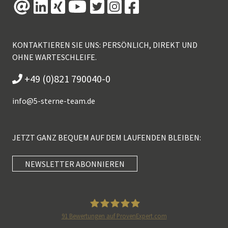
KONTAKTIEREN SIE UNS: PERSÖNLICH, DIREKT UND
OHNE WARTESCHLEIFE.
+49 (0)821 790040-0
info@
5-sterne-team.de
JETZT GANZ BEQUEM AUF DEM LAUFENDEN BLEIBEN:
NEWSLETTER ABONNIEREN
Kundenbewertungen und Erfahrungen zu
5 Sterne Redner
SEHR GUT
100%
91
Bewertungen auf ProvenExpert.com