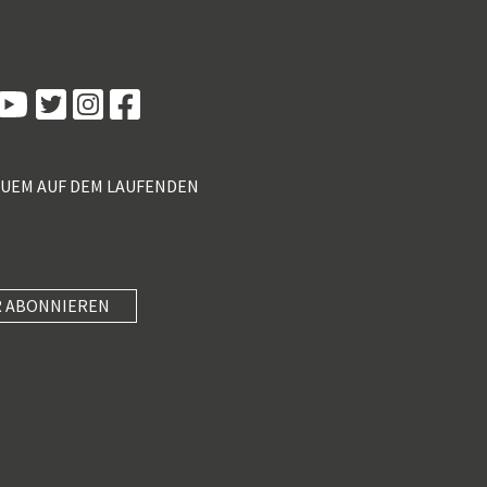
Kundenbewertungen und Erfahrungen zu
5 Sterne Redner
100%
SEHR GUT
Empfehlungen auf
ProvenExpert.com
4,89 / 5,00
QUEM AUF DEM LAUFENDEN
55
46
Bewertungen von 2
Bewertungen auf
anderen Quellen
ProvenExpert.com
Blick aufs ProvenExpert-Profil werfen
 ABONNIEREN
SEHR GUT
Anonym
4
Unterhaltung mit Know-how und wertvollen
5 Sterne Redner
(3 Quellen)
Impulsen paaren, in kompakte 40 Minuten
packen und am Nachmittag mi...
101 Kundenbewertungen
Authentizität
23.7.2026