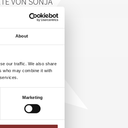
TE VON SONJA
äge und nachhaltige Impulse zu
About
isationen
erner Teams
se our traffic. We also share
ung
ers who may combine it with
 services.
ungen an, die viele
piration mit konkreten
den beruflichen Alltag.
Marketing
D VERANSTALTER
 sich rasant. Digitalisierung,
an die Unternehmenskultur