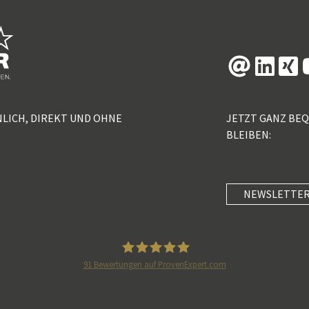
NLICH, DIREKT UND OHNE
JETZT GANZ BE
BLEIBEN:
NEWSLETTER
91
Bewertungen auf ProvenExpert.com
5 Sterne Redner