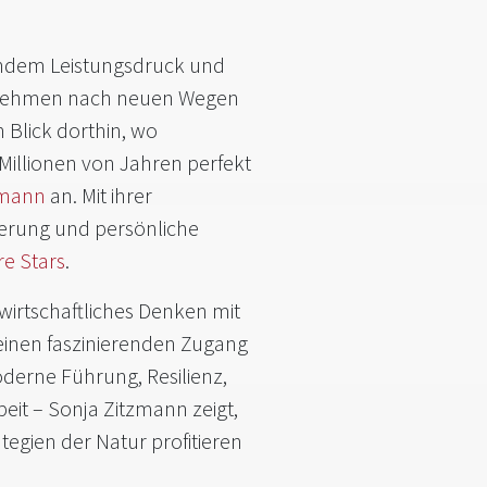
sendem Leistungsdruck und
rnehmen nach neuen Wegen
 Blick dorthin, wo
Millionen von Jahren perfekt
zmann
an. Mit ihrer
erung und persönliche
re Stars
.
wirtschaftliches Denken mit
 einen faszinierenden Zugang
erne Führung, Resilienz,
it – Sonja Zitzmann zeigt,
egien der Natur profitieren