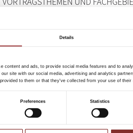
VORTRAGSTHEMEN UND FACHGEBIE
ZITZMANN
Unternehmen und Veranstalter dürfen sich auf spannende Vortr
folgenden Themen freuen:
Details
Natürliche Erfolgsprinzipien für Unternehmen und Organ
Resilienz und mentale Stärke in Zeiten des Wandels
Potenziale erkennen und nachhaltig entwickeln
Zusammenarbeit und Vertrauen als Erfolgsfaktoren mod
e content and ads, to provide social media features and to analy
Führung mit Klarheit, Orientierung und nachhaltiger Wirk
 our site with our social media, advertising and analytics partn
 provided to them or that they’ve collected from your use of their
Mit diesen Themen spricht Sonja Zitzmann aktuelle Herausforder
Unternehmen derzeit beschäftigen. Ihre Vorträge verbinden Ins
Handlungsempfehlungen und schaffen einen direkten Transfer in 
Preferences
Statistics
MEHRWERT FÜR UNTERNEHMEN UN
Die Anforderungen an Führungskräfte und Mitarbeitende verändern
Fachkräftemangel, Transformation und steigende Erwartungen 