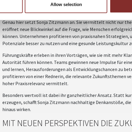
verlangen nach neuen Denkansätzen. Gleichzeitig wächst das Be
Allow selection
Stabilität und einer nachhaltigen Form von Leistungsfähigkeit.
Genau hier setzt Sonja Zitzmann an. Sie vermittelt nicht nur th
eröffnet neue Blickwinkel auf die Frage, wie Menschen erfolgr
können. Unternehmen profitieren von praxisnahen Strategien, u
Potenziale besser zu nutzen und eine gesunde Leistungskultur z
Führungskräfte erleben in ihren Vorträgen, wie sie mit mehr Klar
Autorität führen können. Teams gewinnen neue Impulse für ei
und lernen, Herausforderungen als Entwicklungschancen zu bet
profitieren von einer Rednerin, die relevante Zukunftsthemen ver
hoher Praxisrelevanz vermittelt.
Besonders wertvoll ist dabei ihr ganzheitlicher Ansatz. Statt ku
erzeugen, schafft Sonja Zitzmann nachhaltige Denkanstöße, die
hinaus wirken.
MIT NEUEN PERSPEKTIVEN DIE ZUK