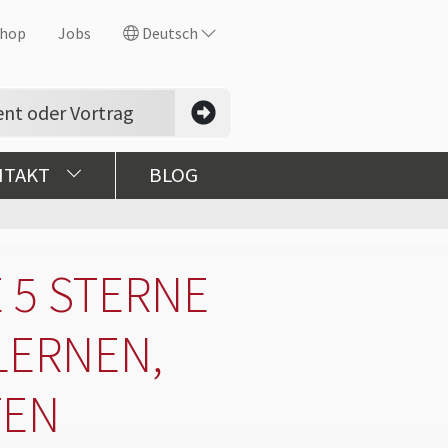
hop
Jobs
Deutsch
NTAKT
BLOG
 5 STERNE
LERNEN,
TEN