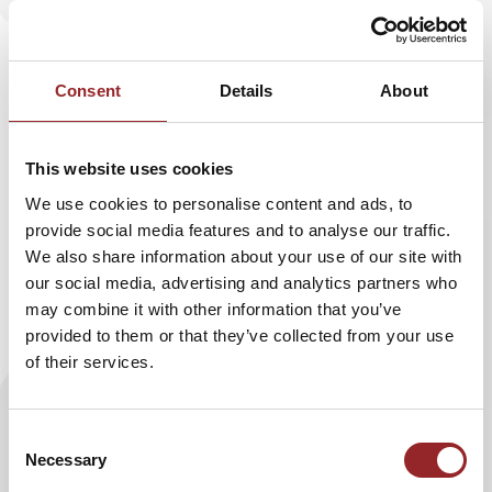
oder Veranstaltungen namhafter Unternehmen.
Sein Terminkalender ist voll, denn seit Wochen
befindet sich der sympathische Österreicher auf
Consent
Details
About
Tour durch den deutschsprachigen Raum.
Ronny Leber gilt als Power-Paket. Mit seiner
markanten Stimme sorgt er für gute Laune und
This website uses cookies
Stadionatmosphäre.
We use cookies to personalise content and ads, to
provide social media features and to analyse our traffic.
We also share information about your use of our site with
our social media, advertising and analytics partners who
So moderierte Ronny Leber im September gemeinsam mit
may combine it with other information that you’ve
Julia Furdea - Miss Austria 2014 - für Österreichs größten
provided to them or that they’ve collected from your use
Mobilfunkanbieter A1 den „A1 Team Triathlon“ am Ausee
of their services.
in Oberösterreich. Ferner stand er bei dem
Unternehmensevent „25 Jahre
Bundesimmobiliengesellschaft“ der Österreichische
Consent
Bundesimmobiliengesellschaft in Wien am neuen
Necessary
Selection
Standort am Wiener Prater auf der Bühne. Neben vielen