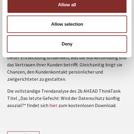
einer Denke der 80er Jahre und sei entsprechend veraltet.
Allow all
Auf Grundlage dieses Zukunftsszenarios veröffentlicht
Sven Gabor Janszky in der Trendanalyse neun
Allow selection
Datenschutztrends. Gemeinsam mit dem von ihm
gegründeten Trendforschungsinstitut 2b AHEAD
ThinkTank hat er Ansätze für innovative Geschäftsmodelle
Deny
entwickelt. Denn auch Unternehmen müssen im Zuge
dieser Entwicklung umdenken, was die Markenbindung und
das Vertrauen ihrer Kunden betrifft. Gleichzeitig birgt sie
Chancen, den Kundenkontakt persönlicher und
zielgerichteter zu gestalten.
Die vollständige Trendanalyse des 2b AHEAD ThinkTank
Titel „Das letzte Gefecht: Wird der Datenschutz künftig
asozial?“ findet sich
hier
zum kostenlosen Download.