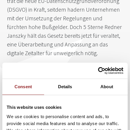
trat die neue EU-Datenschutzgrundverordnung
(DSGVO) in Kraft, seitdem hadern Unternehmen
mit der Umsetzung der Regelungen und
fürchten hohe Bußgelder. Doch 5 Sterne Redner
Janszky hält das Gesetz bereits jetzt für veraltet,
eine Überarbeitung und Anpassung an das
digitale Zeitalter für unweigerlich nötig.
Die heutige Datenschutzdebatte ist ein Relikt der alten
Zeit und das vermutlich letzte Gefecht des
Consent
Details
About
überkommenen Datenschutzes“, so das Fazit des
innovativen Redners, der mit fundierten Studien,
faszinierenden Zukunftsszenarien und einmaliger
This website uses cookies
Rhetorik sein Publikum zum Staunen bringt. In einem
We use cookies to personalise content and ads, to
neuen
Vortrag
spricht er auch über die Zukunft des
provide social media features and to analyse our traffic.
Datenschutzes.