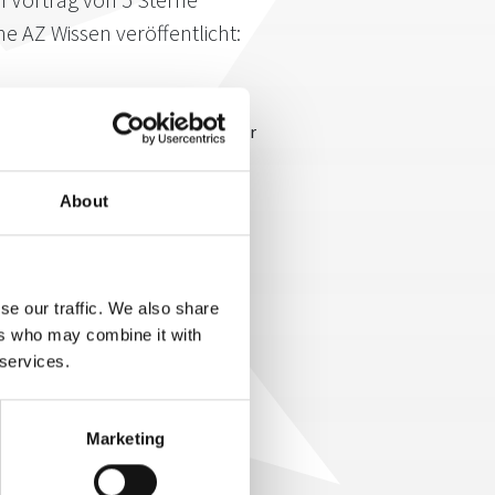
 AZ Wissen veröffentlicht:
e 5 Sterne Redner Hermann Scherer
n Publikum daran, ihren Fokus
heimen Ziele, ja sogar
About
me, weiß Hermann Scherer. Dazu
 sich erinnern, was man einst
iges Potenzial ausschöpfen und
Dazu gehört auch manches
se our traffic. We also share
ngt. Stichwort:
Fokus
. Denn
ers who may combine it with
f unsere Ziele gerichtet halten
 services.
Marketing