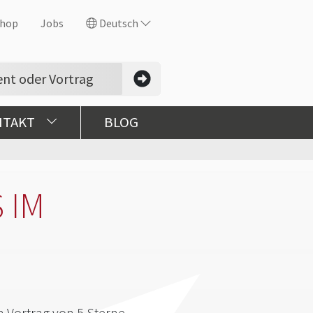
hop
Jobs
Deutsch
NTAKT
BLOG
 IM
 Vortrag von 5 Sterne