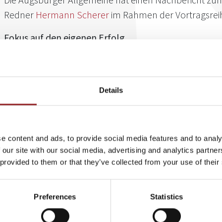
Redner
Hermann Scherer
im Rahmen der Vortragsreihe
Fokus auf den eigenen Erfolg
Mit seinem Vortrag über "Fokus auf den eigenen Erfolg" macht
den Auftakt der Veranstaltungsreihe AZ Wissen. Er erinnerte sei
wieder auf das zu richten, was Ihnen wirklich wichtig ist, ihre ge
Details
Kindheitsträume. Es sei besser Erinnerungen zu haben als Träu
müssen man jedoch zunächst mit dem Selbstbetrug aufhören und
erreichen wollte. Man muss sich klar machen, wie man sein jetz
seine Stärken herausbilden kann, um genau das zu realisieren. 
e content and ads, to provide social media features and to analy
Gewohnte konsequent zu unterlassen, was einen vom Weg abbri
 our site with our social media, advertising and analytics partn
unsere täglichen Entscheidungen bestimmen, ob wir den Fokus au
 provided to them or that they’ve collected from your use of their
und erfolgreich sind oder abschweifen.
Lesen Sie den Artikel
hier
.
Preferences
Statistics