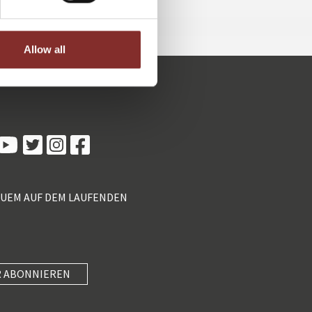
Allow all
Kundenbewertungen und Erfahrungen zu
5 Sterne Redner
100%
SEHR GUT
Empfehlungen auf
ProvenExpert.com
4,89 / 5,00
QUEM AUF DEM LAUFENDEN
55
46
Bewertungen von 2
Bewertungen auf
anderen Quellen
ProvenExpert.com
Blick aufs ProvenExpert-Profil werfen
 ABONNIEREN
SEHR GUT
Anonym
4