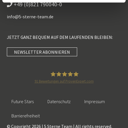
+49 (0)821 790040-0
info@
5-sterne-team.de
JETZT GANZ BEQUEM AUF DEM LAUFENDEN BLEIBEN:
NEWSLETTER ABONNIEREN
Kundenbewertungen und Erfahrungen zu
5 Sterne Redner
SEHR GUT
100%
91
Bewertungen auf ProvenExpert.com
Empfehlungen auf
5 Sterne Redner
ProvenExpert.com
4,89 / 5,00
Future Stars
Datenschutz
Impressum
46
55
Bewertungen auf
Bewertungen von 2
Barrierefreiheit
SEHR GUT
ProvenExpert.com
anderen Quellen
© Copyright 2026 | 5 Sterne Team | All rights reserved.