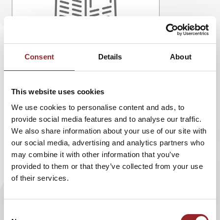
Consent
Details
About
This website uses cookies
We use cookies to personalise content and ads, to
provide social media features and to analyse our traffic.
We also share information about your use of our site with
Fachartikel von 5 Sterne Redner Sven Gabor
our social media, advertising and analytics partners who
Janszky, der auf CHECKpoint eLearning
may combine it with other information that you’ve
erschienen ist. Der Trendforscher gibt in diesem
provided to them or that they’ve collected from your use
Bericht wichtige Tipps für Anbieter und
of their services.
Anwender rund um das Thema Cloud.
Consent
Lesen Sie
hier
den Artikel.