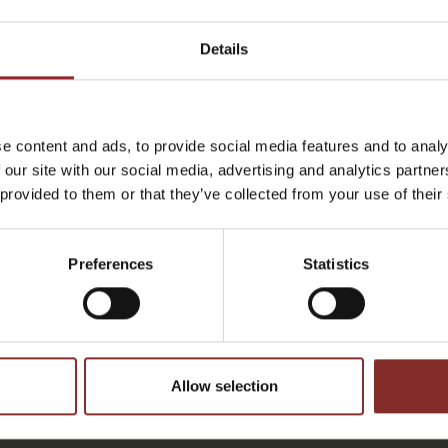
Moesslang
. In dem Interview wird unter anderen der
Körpersprache und Gestik erklärt. Man kann sogar di
Details
Gegenübers beim Telefonieren nur durch die Stimme h
Präsentation und Anspannung spielen eine wichtige Ro
e content and ads, to provide social media features and to analy
Lesen Sie
hier
den Artikel.
 our site with our social media, advertising and analytics partn
 provided to them or that they’ve collected from your use of their
ZURÜCK
Preferences
Statistics
Allow selection