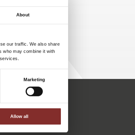
 Unterschied zwischen
e Körpersprache des
About
erausfinden! Die richtige
lle.
se our traffic. We also share
ers who may combine it with
 services.
Marketing
Kundenbewertungen und Erfahrungen zu
5 Sterne Redner
100%
SEHR GUT
Allow all
Empfehlungen auf
ProvenExpert.com
4,89 / 5,00