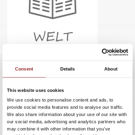
Consent
Details
About
Die Zeitung DIE WELT hat einen Artikel über 5
Sterne Redner
Dr. Hubert Zitt
veröffentlicht:
This website uses cookies
Von Star Trek lässt sich noch immer lernen
We use cookies to personalise content and ads, to
Fünfzig Jahre ist es jetzt her, dass der Science-Fiction-
provide social media features and to analyse our traffic.
Klassiker Star Trek ins Fernsehen kam. Dennoch könne
We also share information about your use of our site with
man heute noch viel von der Kultserie lernen, stellt Dr.
our social media, advertising and analytics partners who
Hubert Zitt fest. Zitt ist Elektroingenieur und
may combine it with other information that you’ve