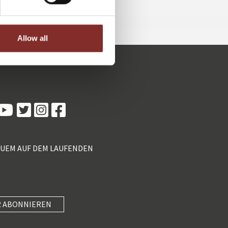
Allow all
Kundenbewertungen und Erfahrungen zu
5 Sterne Redner
100%
SEHR GUT
Empfehlungen auf
ProvenExpert.com
4,89 / 5,00
QUEM AUF DEM LAUFENDEN
55
46
Bewertungen von 2
Bewertungen auf
anderen Quellen
ProvenExpert.com
Blick aufs ProvenExpert-Profil werfen
 ABONNIEREN
SEHR GUT
Anonym
4