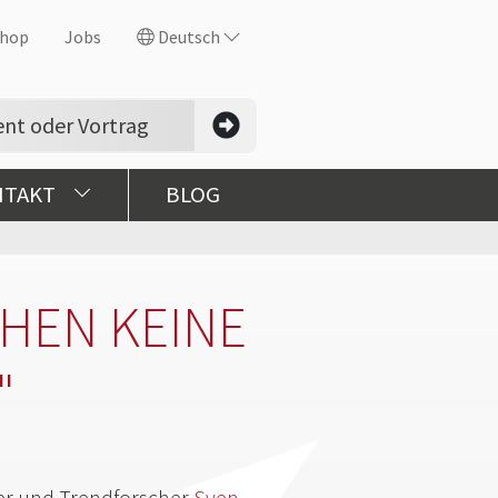
hop
Jobs
Deutsch
NTAKT
BLOG
EHEN KEINE
"
ner und Trendforscher
Sven