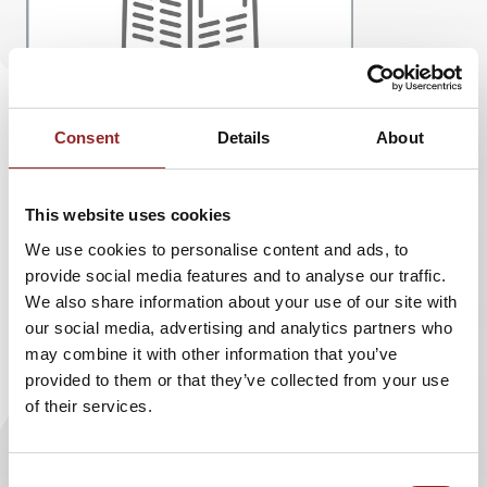
Consent
Details
About
This website uses cookies
We use cookies to personalise content and ads, to
provide social media features and to analyse our traffic.
"Poltik - Wahl in Bayern und im Bund"
We also share information about your use of our site with
our social media, advertising and analytics partners who
Merkel oder Steinbrück - Seehofer oder Ude.
may combine it with other information that you’ve
provided to them or that they’ve collected from your use
5 Sterne Redner und Experte für Präsentation
of their services.
und Rhetorik
Michael Moesslang
unterzieht die
Spitzenkandidaten der großen Parteien im Bund
Consent