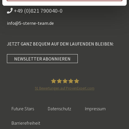
+49 (0)821 790040-0
info@
5-sterne-team.de
JETZT GANZ BEQUEM AUF DEM LAUFENDEN BLEIBEN:
NEWSLETTER ABONNIEREN
Kundenbewertungen und Erfahrungen zu
5 Sterne Redner
SEHR GUT
100%
91
Bewertungen auf ProvenExpert.com
Empfehlungen auf
5 Sterne Redner
ProvenExpert.com
4,89 / 5,00
Future Stars
Datenschutz
Impressum
46
55
Bewertungen auf
Bewertungen von 2
Barrierefreiheit
SEHR GUT
ProvenExpert.com
anderen Quellen