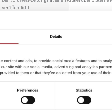
veröffentlicht:
Jeder ist ein Verkäufer
Verkaufen kann jeder, ist sich 5 Sterne Redner und Vertriebsprofi
verkaufen im Grund nichts anderes sei als Umgang mit Menschen
Details
während eines Beratungsgespräches aus einen Nein ein Ja zu ma
man sympathisch auftritt, empathisch vorgeht und das Vertraue
pfiffigen Vortrag im Sparkassen-Forum Göppingen beschrieb Ver
ausführlich, auf welche
Faktoren
es beim Verkaufen ankommt und
e content and ads, to provide social media features and to analy
sogenanntes "Maulwerk" schärfen.
 our site with our social media, advertising and analytics partn
 provided to them or that they’ve collected from your use of their
Lesen Sie den Artikel unten im JPG (Downloads).
Preferences
Statistics
ZURÜCK