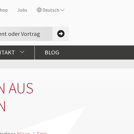
hop
Jobs
Deutsch
NTAKT
BLOG
N AUS
N
 Redner
Klaus-J. Fink