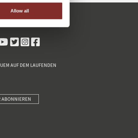
Allow all
Kundenbewertungen und Erfahrungen zu
5 Sterne Redner
100%
SEHR GUT
Empfehlungen auf
ProvenExpert.com
4,89 / 5,00
QUEM AUF DEM LAUFENDEN
55
46
Bewertungen von 2
Bewertungen auf
anderen Quellen
ProvenExpert.com
Blick aufs ProvenExpert-Profil werfen
 ABONNIEREN
SEHR GUT
Anonym
4
Unterhaltung mit Know-how und wertvollen
5 Sterne Redner
(3 Quellen)
Impulsen paaren, in kompakte 40 Minuten
packen und am Nachmittag mi...
101 Kundenbewertungen
Authentizität