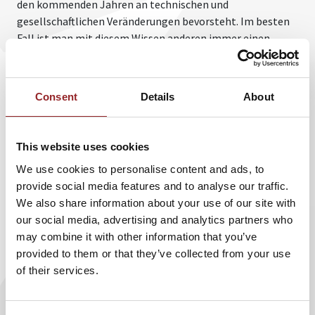
den kommenden Jahren an technischen und
gesellschaftlichen Veränderungen bevorsteht. Im besten
Fall ist man mit diesem Wissen anderen immer einen
Schritt voraus – egal ob es um Politik, Gesundheit oder
Kommunikation geht.
Consent
Details
About
Gleich zu Beginn der Vortragsreihe von „Augsburger
Allgemeine WISSEN“ am 25. September wartet auf das
Publikum in der Stadthalle Gersthofen ein ganz
This website uses cookies
besonderes Rhetoriktalent: Vollblutpolitiker Wolfgang
Bosbach ist nicht nur für seine eindringlichen Reden im
We use cookies to personalise content and ads, to
Bundestag und klaren Worte in Polit-Talkshows bekannt,
provide social media features and to analyse our traffic.
sondern auch erfahrener Vortragsredner. Ihm gelingt es,
We also share information about your use of our site with
die komplexe Politik greifbar zu machen und aufzuzeigen,
our social media, advertising and analytics partners who
in welche Richtung sie sich in Zukunft entwickeln sollte.
may combine it with other information that you’ve
provided to them or that they’ve collected from your use
In den kommenden Monaten geben dann weitere 5 Sterne
of their services.
Redner wertvolles Zukunftswissen weiter: So bindet
Motivationscoach Norman Gräter sein Publikum
interaktiv mit ein und inspiriert dazu, die eigene Zukunft