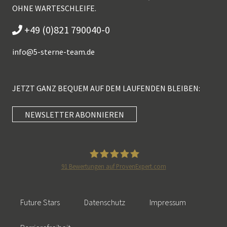
OHNE WARTESCHLEIFE.
+49 (0)821 790040-0
info@
5-sterne-team.de
JETZT GANZ BEQUEM AUF DEM LAUFENDEN BLEIBEN:
NEWSLETTER ABONNIEREN
Kundenbewertungen und Erfahrungen zu
5 Sterne Redner
SEHR GUT
100%
91
Bewertungen auf ProvenExpert.com
Empfehlungen auf
5 Sterne Redner
ProvenExpert.com
4,89 / 5,00
Future Stars
Datenschutz
Impressum
46
55
Bewertungen auf
Bewertungen von 2