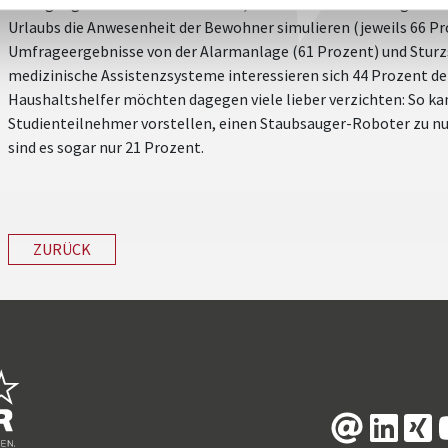
Bewegungsmelder oder Techniken, die durch die Steuerung von L
Urlaubs die Anwesenheit der Bewohner simulieren (jeweils 66 Pro
Umfrageergebnisse von der Alarmanlage (61 Prozent) und Sturzs
medizinische Assistenzsysteme interessieren sich 44 Prozent der
Haushaltshelfer möchten dagegen viele lieber verzichten: So kann
Studienteilnehmer vorstellen, einen Staubsauger-Roboter zu 
sind es sogar nur 21 Prozent.
ZURÜCK