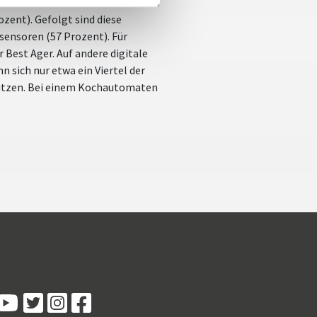
icht und Rollläden während eines
zent). Gefolgt sind diese
ensoren (57 Prozent). Für
 Best Ager. Auf andere digitale
 sich nur etwa ein Viertel der
nutzen. Bei einem Kochautomaten
Kundenbewertungen und Erfahrungen zu
5 Sterne Redner
100%
SEHR GUT
Empfehlungen auf