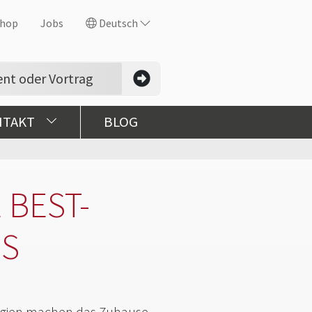
hop
Jobs
Deutsch
NTAKT
BLOG
 BEST-
ES
ogien machen das Zuhause