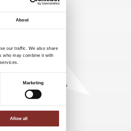
 Studie deutlich gegenüber der
ass ihnen die neuen Technologien
ber der Digitalisierung sind,
About
ierabend.de die erste Internet-
-Club über 180.000 registrierte
 renommierten Seniorenexperten,
ch berät und sein Wissen in
se our traffic. We also share
ers who may combine it with
 services.
ren digitale Technik inzwischen
der Großteil von ihnen benutzt es
her nicht nur aufgeschlossen,
Marketing
gentes, altersgerechtes Wohnen zu
geteilnehmer für eine
tudie nach für eine automatische
echniken aus den Bereichen
Allow all
 Notruf (79 Prozent),