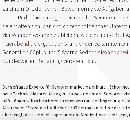
zu einem Ort, der seinen Bewohnern viele Aufgaben a
deren Bedürfnisse reagiert. Gerade für Senioren sind 
sie erhoffen sich, dank solch technologischer Unterst
vier Wänden wohnen zu bleiben, wie eine neue Best Ag
Feierabend.de
ergab. Der Gründer der bekannten Onl
Generation 60plus und 5 Sterne Redner
Alexander Wi
bundesweiten Befragung veröffentlicht.
Der gefragte Experte für Seniorenmarketing erklärt: „Schon heut
neue Technik, die ihren Alltag zu Hause erleichtert. Senioren wis
hilft, länger selbstbestimmt in einer vertrauten Umgebung zu le
Altersheim.“ So ist die Hälfte der 1.500 befragten Nutzer des In
überzeugt, dass sie dank sogenanntem Ambient Assisted Living 
oder ihrem Haus leben können. 61 Prozent erwarten sich davon 