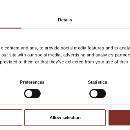
Das Interesse der befragten 60- bis 90-Jährigen überwiegt in der
Skepsis vor der digitalen Technik: Nur neun Prozent gaben an, d
Angst machen. Dass Senioren durchaus offen und neugierig gegenü
Details
stellte Alexander Wild früh fest. Bereits 1998 gründete er mit Fe
Community für Menschen um die 60 Jahre. Heute zählt der Online
Mitglieder. Seine Erfahrungen machen Alexander Wild zu einem
der Unternehmen in Bezug auf die Zielgruppe Best Ager erfolgrei
e content and ads, to provide social media features and to analy
aufschlussreichen
Vorträgen
weitergibt.
 our site with our social media, advertising and analytics partn
 provided to them or that they’ve collected from your use of their
Alexander Wilds neue Studie zeigt außerdem, dass für viele Senio
zum Alltag gehört: Fast drei Viertel besitzen ein Smartphone – 
täglich. Gegenüber Smart-Home-Lösungen sind die Best Ager da
Preferences
Statistics
sondern auch bereit, einen entsprechenden Preis für ein intelli
zahlen. Bis zu 100 Euro im Monat würden zwei Drittel der Umfra
entsprechende Gebäudetechnik ausgeben.
Über die Hälfte der Senioren (58 Prozent) interessiert sich der S
Steuerung der Heizung. Für viele kommen aber besonders ALL-T
Allow selection
Gesundheit und Sicherheit in Frage, wie zum Beispiel der mobile