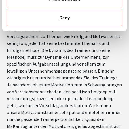
„Wir sehen uns als beratende und unterstützende
Begleiter unserer Kunden, namhafter Unternehmen aus
allen Sparten der Wirtschaft.“, erklärt der Inhaber der
Deny
Agenturgruppe 5 Sterne Team mit langjähriger Erfahrung
im Redner- und Trainergeschäft. „Das Angebot an
Vortragsrednern zu Themen wie Erfolg und Motivation ist
sehr groß, jeder hat seine bestimmte Thematik und
Erfolgsmethode. Die Dynamik des Trainers und seine
Methode, muss zur Dynamik des Unternehmens, zur
spezifischen Aufgabenstellung und vor allem zum
jeweiligen Unternehmensgegenstand passen. Ein sehr
wichtiges Kriterium ist hier immer das Ziel des Trainings.
Je nachdem, ob es um Motivation zum in Schwung bringen
von Vertriebsmannschaften, den positiven Umgang mit
Veränderungsprozessen oder optimales Teambuilding
geht, wird unser Vorschlag anders lauten. Wir kennen
unsere Motivationstrainer sehr gut und empfehlen immer
nur die passende Trainerpersönlichkeit. Quasi den
Maßanzug unter den Motivatoren, genau abgestimmt auf