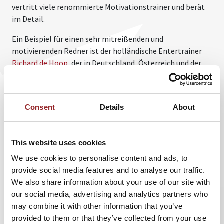
vertritt viele renommierte Motivationstrainer und berät
im Detail.
Ein Beispiel für einen sehr mitreißenden und
motivierenden Redner ist der holländische Entertrainer
Richard de Hoop
, der in Deutschland, Österreich und der
Schweiz von der
Redneragentur 5 Sterne Redner
vertreten
wird. Er nutzt die Metapher Musik als Motivationsfaktor
und teilt die Charaktere von Teammitgliedern in acht
Consent
Details
About
verschiedene Instrumente ein. Nur wenn alle Instrumente
ausgeglichen vertreten sind, kommt es zu harmonischer
Unternehmensmusik. So macht er Teams und
This website uses cookies
Führungskräften klar, wie bedeutsam zuhören und sich
We use cookies to personalise content and ads, to
abstimmen, für eine erfolgreiche Zusammenarbeit, ist.
provide social media features and to analyse our traffic.
Bei ihm geht es um sehr unterhaltsames motivieren, das
We also share information about your use of our site with
gleichzeitig auch einen sehr hohen Nutzenfaktor bietet.
our social media, advertising and analytics partners who
Einen andern aber auch sehr motivierenden Stil
may combine it with other information that you’ve
hat
Antony Fedrigotti
, der Erfolgsstratege. Er trainiert,
provided to them or that they’ve collected from your use