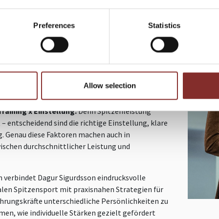
rgewöhnliche Führung, klare Kommunikation und
ernational erfolgreicher Handballtrainer und
Preferences
Statistics
utschen Handball-Nationalmannschaft hat er
nzelspielern ein starkes, leistungsfähiges Team
ahrungen als Keynote Speaker, Gastredner und
iter und zeigt, wie Prinzipien aus dem
 im Business führen.
Allow selection
 Dagur Sigurdsson mit einer einfachen, aber
Training x Einstellung.
Denn Spitzenleistung
 – entscheidend sind die richtige Einstellung, klare
. Genau diese Faktoren machen auch in
schen durchschnittlicher Leistung und
n verbindet Dagur Sigurdsson eindrucksvolle
len Spitzensport mit praxisnahen Strategien für
hrungskräfte unterschiedliche Persönlichkeiten zu
en, wie individuelle Stärken gezielt gefördert