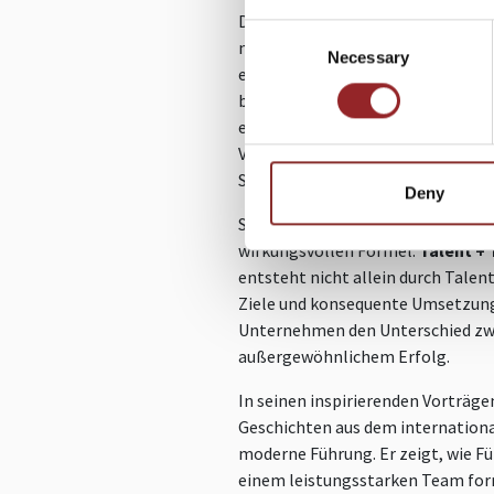
Dagur Sigurdsson steht für auße
Consent
nachhaltigen Teamerfolg. Als int
Necessary
Selection
ehemaliger Bundestrainer der de
bewiesen, wie aus talentierten Ei
entsteht. Heute gibt er seine Erf
Vortragsredner an Unternehmen we
Spitzensport zu messbarem Erfolg
Deny
Sein Erfolgsgeheimnis beschreibt
wirkungsvollen Formel:
Talent + 
entsteht nicht allein durch Talent
Ziele und konsequente Umsetzung
Unternehmen den Unterschied zwi
außergewöhnlichem Erfolg.
In seinen inspirierenden Vorträge
Geschichten aus dem internationa
moderne Führung. Er zeigt, wie Fü
einem leistungsstarken Team form