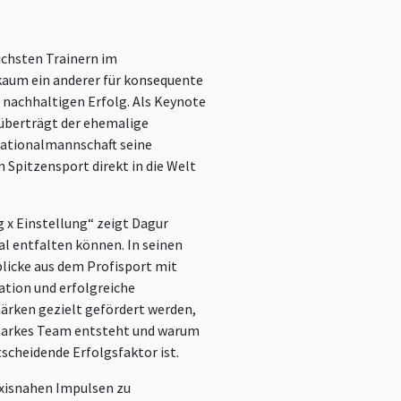
ichsten Trainern im
kaum ein anderer für konsequente
nachhaltigen Erfolg. Als Keynote
 überträgt der ehemalige
Nationalmannschaft seine
Spitzensport direkt in die Welt
g x Einstellung“ zeigt Dagur
al entfalten können. In seinen
blicke aus dem Profisport mit
ation und erfolgreiche
Stärken gezielt gefördert werden,
 starkes Team entsteht und warum
scheidende Erfolgsfaktor ist.
xisnahen Impulsen zu