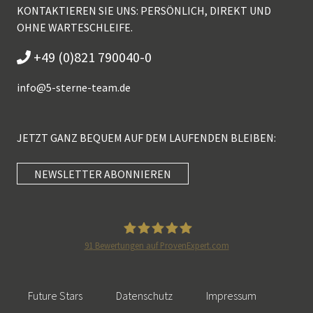
KONTAKTIEREN SIE UNS: PERSÖNLICH, DIREKT UND
OHNE WARTESCHLEIFE.
+49 (0)821 790040-0
info@
5-sterne-team.de
JETZT GANZ BEQUEM AUF DEM LAUFENDEN BLEIBEN:
NEWSLETTER ABONNIEREN
Kundenbewertungen und Erfahrungen zu
5 Sterne Redner
SEHR GUT
100%
91
Bewertungen auf ProvenExpert.com
Empfehlungen auf
5 Sterne Redner
ProvenExpert.com
4,89 / 5,00
Future Stars
Datenschutz
Impressum
46
55