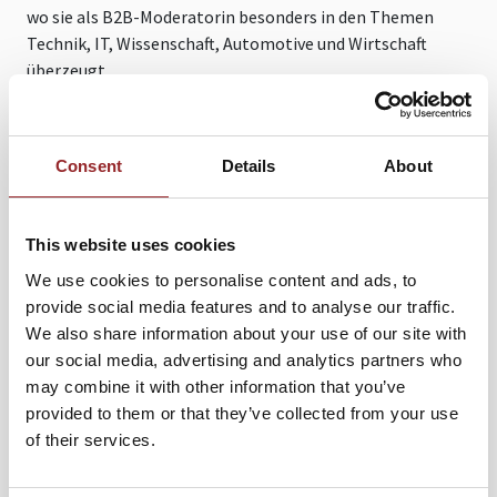
wo sie als B2B-Moderatorin besonders in den Themen
Technik, IT, Wissenschaft, Automotive und Wirtschaft
überzeugt.
Seit 2004 ist Daniela Vukovic hauptberufliche Moderatorin.
Und da besticht sie bei Großveranstaltungen ebenso wie
im intimen Hintergrundgespräch. Weiterbildungen in
Consent
Details
About
Kommunikations-Psychologie, NLP und
Projektmanagement machen sie fit, um mit viel
This website uses cookies
Einfühlungsvermögen stets den richtigen Ton für ihre
Gesprächspartner zu finden. Sie moderiert Shows und
We use cookies to personalise content and ads, to
Galas, führt durch Messen und durch
provide social media features and to analyse our traffic.
Wissenschaftssendungen im Fernsehen, entlockt in
We also share information about your use of our site with
Interviews ihren Gesprächspartnern spannende
our social media, advertising and analytics partners who
Informationen und übersetzt komplizierte Sachverhalte
may combine it with other information that you’ve
aus Technik, IT, Wissenschaft, Automotive und Wirtschaft
provided to them or that they’ve collected from your use
für jeden verständlich. Auf stolze 4.000 Live-Auftritte in
of their services.
ihrer Karriere kann sie bereits zurückblicken und beweist:
Daniela Vukovic ist wirklich eine Frau für alle Fälle. Stets