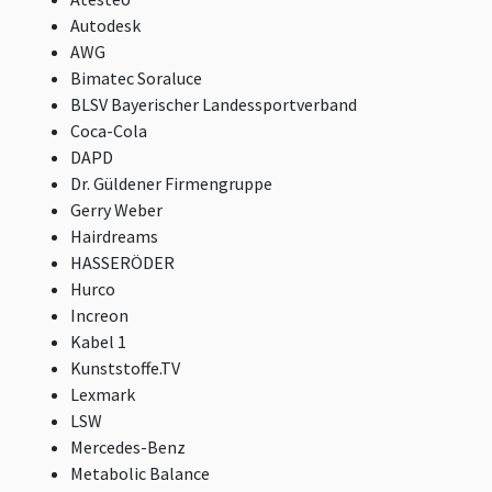
Autodesk
AWG
Bimatec Soraluce
BLSV Bayerischer Landessportverband
Coca-Cola
DAPD
Dr. Güldener Firmengruppe
Gerry Weber
Hairdreams
HASSERÖDER
Hurco
Increon
Kabel 1
Kunststoffe.TV
Lexmark
LSW
Mercedes-Benz
Metabolic Balance