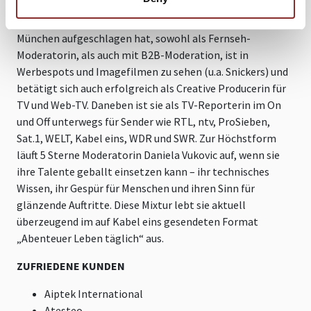
Überzeugend ist die Powerfrau, die derzeit ihre Zelte in
München aufgeschlagen hat, sowohl als Fernseh-
Moderatorin, als auch mit B2B-Moderation, ist in
Werbespots und Imagefilmen zu sehen (u.a. Snickers) und
betätigt sich auch erfolgreich als Creative Producerin für
TV und Web-TV. Daneben ist sie als TV-Reporterin im On
und Off unterwegs für Sender wie RTL, ntv, ProSieben,
Sat.1, WELT, Kabel eins, WDR und SWR. Zur Höchstform
läuft 5 Sterne Moderatorin Daniela Vukovic auf, wenn sie
ihre Talente geballt einsetzen kann – ihr technisches
Wissen, ihr Gespür für Menschen und ihren Sinn für
glänzende Auftritte. Diese Mixtur lebt sie aktuell
überzeugend im auf Kabel eins gesendeten Format
„Abenteuer Leben täglich“ aus.
ZUFRIEDENE KUNDEN
Aiptek International
Atesteo