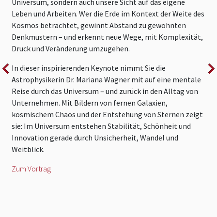
Universum, sondern auch unsere Sicht auf das eigene
M
Leben und Arbeiten. Wer die Erde im Kontext der Weite des
R
Kosmos betrachtet, gewinnt Abstand zu gewohnten
R
Denkmustern – und erkennt neue Wege, mit Komplexität,
l
Druck und Veränderung umzugehen.
k
In dieser inspirierenden Keynote nimmt Sie die
I
Astrophysikerin Dr. Mariana Wagner mit auf eine mentale
D
Reise durch das Universum – und zurück in den Alltag von
w
Unternehmen. Mit Bildern von fernen Galaxien,
U
kosmischem Chaos und der Entstehung von Sternen zeigt
k
sie: Im Universum entstehen Stabilität, Schönheit und
F
Innovation gerade durch Unsicherheit, Wandel und
p
Weitblick.
v
Zum Vortrag
Z