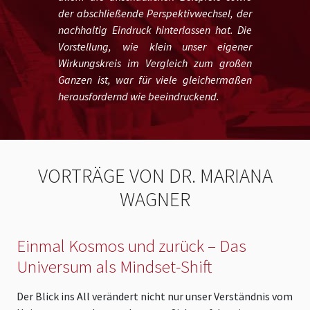
der abschließende Perspektivwechsel, der
nachhaltig Eindruck hinterlassen hat. Die
Vorstellung, wie klein unser eigener
Wirkungskreis im Vergleich zum großen
Ganzen ist, war für viele gleichermaßen
herausfordernd wie beeindruckend.
VORTRÄGE VON DR. MARIANA
WAGNER
Einmal Kosmos und zurück – Das
Universum als Mindset-Shift
Der Blick ins All verändert nicht nur unser Verständnis vom
I