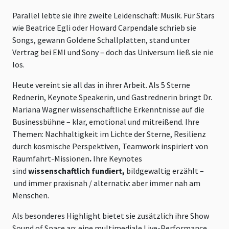
Parallel lebte sie ihre zweite Leidenschaft: Musik. Für Stars
wie Beatrice Egli oder Howard Carpendale schrieb sie
Songs, gewann Goldene Schallplatten, stand unter
Vertrag bei EMI und Sony – doch das Universum ließ sie nie
los.
Heute vereint sie all das in ihrer Arbeit. Als 5 Sterne
Rednerin, Keynote Speakerin, und Gastrednerin bringt Dr.
Mariana Wagner wissenschaftliche Erkenntnisse auf die
Businessbühne – klar, emotional und mitreißend. Ihre
Themen: Nachhaltigkeit im Lichte der Sterne, Resilienz
durch kosmische Perspektiven, Teamwork inspiriert von
Raumfahrt-Missionen
.
Ihre Keynotes
sind
wissenschaftlich fundiert,
bildgewaltig erzählt –
und immer praxisnah / alternativ: aber immer nah am
Menschen.
Als besonderes Highlight bietet sie zusätzlich ihre Show
Sound of Space an: eine multimediale Live-Performance,