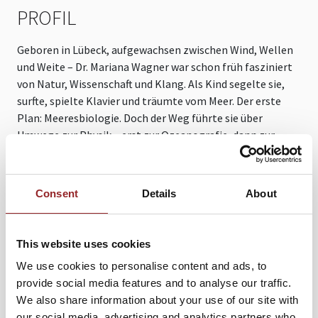
PROFIL
Geboren in Lübeck, aufgewachsen zwischen Wind, Wellen
und Weite – Dr. Mariana Wagner war schon früh fasziniert
von Natur, Wissenschaft und Klang. Als Kind segelte sie,
surfte, spielte Klavier und träumte vom Meer. Der erste
Plan: Meeresbiologie. Doch der Weg führte sie über
Umwege zur Physik – erst zur Ozeanografie, dann zur
Astrophysik. Heute ist sie promovierte Physikerin,
erfolgreiche Musikkomponistin und stellvertretende
Direktorin des Planetariums Hamburg. Eine Kombination,
Consent
Details
About
die so außergewöhnlich ist wie ihre Vorträge.
Während des Studiums in Kiel entdeckte sie ihre
This website uses cookies
Begeisterung für das Universum – Sonnenphysik,
interstellarer Staub und Weltraumwetter. Sie erhielt
We use cookies to personalise content and ads, to
ein Stipendium an der Hamburger Sternwarte und
provide social media features and to analyse our traffic.
untersuchte mithilfe numerischer Simulationen
We also share information about your use of our site with
erdähnliche Welten in fernen Sonnensystemen,
our social media, advertising and analytics partners who