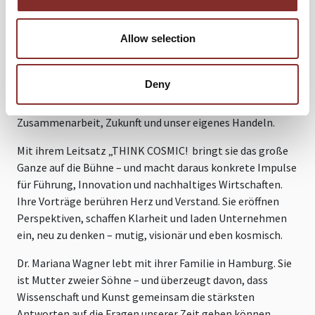
Als besonderes Highlight bietet sie zusätzlich ihre Show
Sound of Space an: eine multimediale Live-Performance,
bei der sie originale Klänge des Alls mit selbst
Allow selection
komponierter Musik kombiniert – live gesungen,
emotional erzählt, in der Wissenschaft verankert
.
Ein
Deny
Erlebnis für alle Sinne, das nicht nur beeindruckt, sondern
zum Nachdenken anregt: über Verantwortung,
Zusammenarbeit, Zukunft und unser eigenes Handeln.
Mit ihrem Leitsatz „THINK COSMIC! bringt sie das große
Ganze auf die Bühne – und macht daraus konkrete Impulse
für Führung, Innovation und nachhaltiges Wirtschaften.
Ihre Vorträge berühren Herz und Verstand. Sie eröffnen
Perspektiven, schaffen Klarheit und laden Unternehmen
ein, neu zu denken – mutig, visionär und eben kosmisch.
Dr. Mariana Wagner lebt mit ihrer Familie in Hamburg. Sie
ist Mutter zweier Söhne – und überzeugt davon, dass
Wissenschaft und Kunst gemeinsam die stärksten
Antworten auf die Fragen unserer Zeit geben können.