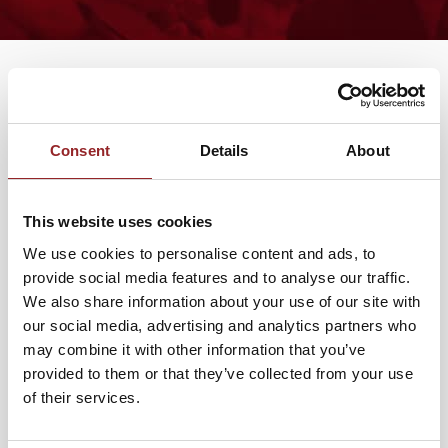
PROFIL
Consent
Details
About
Die international tätige Moderatorin, Sprecherin und
Journalistin Maxi Sarwas gehört mittlerweile zur Elite der
Moderatoren in Deutschland. Die junge und ehrgeizige
This website uses cookies
Journalistin sammelte viel Erfahrung als
We use cookies to personalise content and ads, to
Eventmoderatorin, im TV oder auch im Radio. Bekannt
provide social media features and to analyse our traffic.
wurde sie schon 2009/2010, als sie im Web für die große
We also share information about your use of our site with
Fangemeinde der Sendung "Deutschland sucht den
our social media, advertising and analytics partners who
Superstar" für RTL berichtete. Es folgten namenhafte
may combine it with other information that you’ve
Stationen wie Sky (GoldstarTV), ProSieben und für
provided to them or that they’ve collected from your use
Fußballfans wichtig: FCB-TV News, der Sender des
of their services.
deutschen Rekordmeisters FC Bayern München.
Als Wahlmünchnerin hat die 5 Sterne Moderatorin bereits