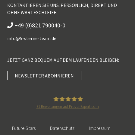
KONTAKTIEREN SIE UNS: PERSÖNLICH, DIREKT UND
OHNE WARTESCHLEIFE.
+49 (0)821 790040-0
info@
5-sterne-team.de
JETZT GANZ BEQUEM AUF DEM LAUFENDEN BLEIBEN:
NEWSLETTER ABONNIEREN
Kundenbewertungen und Erfahrungen zu
5 Sterne Redner
SEHR GUT
100%
91
Bewertungen auf ProvenExpert.com
Empfehlungen auf
5 Sterne Redner
ProvenExpert.com
4,89 / 5,00
Future Stars
Datenschutz
Impressum
46