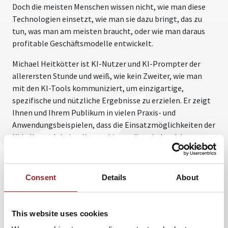
Doch die meisten Menschen wissen nicht, wie man diese
Technologien einsetzt, wie man sie dazu bringt, das zu
tun, was man am meisten braucht, oder wie man daraus
profitable Geschäftsmodelle entwickelt.
Michael Heitkötter ist KI-Nutzer und KI-Prompter der
allerersten Stunde und weiß, wie kein Zweiter, wie man
mit den KI-Tools kommuniziert, um einzigartige,
spezifische und nützliche Ergebnisse zu erzielen. Er zeigt
Ihnen und Ihrem Publikum in vielen Praxis- und
Anwendungsbeispielen, dass die Einsatzmöglichkeiten der
KI in Ihrem Arbeitsalltag schier endlos sind und das
keinerlei Technik-Fähigkeiten zur Nutzung notwendig
sind.
Consent
Details
About
Sein Vortrag mit vielen Aha-Erlebnissen bietet konkrete
Tipps und Tricks, die für Unternehmen wegweisend sind,
um das volle Potenzial der KI auszuschöpfen.
This website uses cookies
Michael Heitkötters Keynote ist eine inspirierende, vor