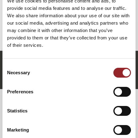
We use cookies to personalise content and ads, to
Ideen sprudelnde und informative Perspektive auf die
provide social media features and to analyse our traffic.
Möglichkeiten und Herausforderungen im Bereich der
We also share information about your use of our site with
angewandten Künstlichen Intelligenz. Lassen Sie sich
our social media, advertising and analytics partners who
mitreißen auf die spannende Reise von angewandter KI
may combine it with other information that you’ve
mit Michael Heitkötter!
provided to them or that they’ve collected from your use
of their services.
m.heitkoetter@5-sterne-redner.de
Consent
+49 (0)821 790040-10
Necessary
Selection
Michael Heitkötter anfragen
Preferences
WEITERE VORTRÄGE VON MICHAEL
Statistics
HEITKÖTTER
Marketing