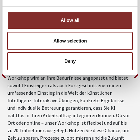
WORKSHOP: KI IST JETZT! PRAKTISCHE
UND EFFEKTIVE KI-ASSISTENZ FÜR
5
JEDERMANN!
Allow all
s
Z
Entdecken Sie die transformative Kraft von KI für Ihr
K
Unternehmen im praxisorientierten Workshop „KI ist
Allow selection
k
JETZT!“. Erfahren Sie, wie Sie durch Power-Prompting
effizient mit KI kommunizieren, maßgeschneiderte KI-
Deny
Assistenten für jede Aufgabe erstellen und erste
individuelle Use Cases für Ihr Business entwickeln. Der
Workshop wird an Ihre Bedürfnisse angepasst und bietet
sowohl Einsteigern als auch Fortgeschrittenen einen
umfassenden Einstieg in die Welt der künstlichen
Intelligenz. Interaktive Übungen, konkrete Ergebnisse
und individuelle Betreuung garantieren, dass Sie KI
nahtlos in Ihren Arbeitsalltag integrieren können. Ob vor
Ort oder online – unser Workshop ist flexibel und auf bis
zu 20 Teilnehmer ausgelegt. Nutzen Sie diese Chance, um
Zeit zu sparen, Prozesse zu optimieren und die Zukunft