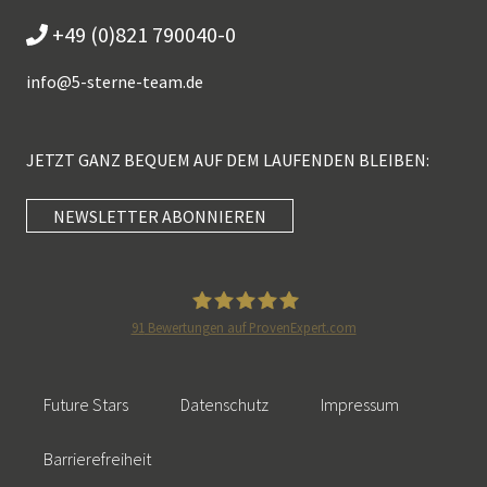
+49 (0)821 790040-0
info@
5-sterne-team.de
JETZT GANZ BEQUEM AUF DEM LAUFENDEN BLEIBEN:
NEWSLETTER ABONNIEREN
Kundenbewertungen und Erfahrungen zu
5 Sterne Redner
SEHR GUT
100%
91
Bewertungen auf ProvenExpert.com
Empfehlungen auf
5 Sterne Redner
ProvenExpert.com
4,89 / 5,00
Future Stars
Datenschutz
Impressum
46
55
Bewertungen auf
Bewertungen von 2
Barrierefreiheit
SEHR GUT
ProvenExpert.com
anderen Quellen